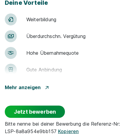
Deine Vorteile
Weiter­bildung
Über­durch­schn. Ver­gü­tung
Hohe Über­nah­me­quote
Gute An­bin­dung
Kantine
Mehr anzeigen
Events
Jetzt bewerben
(Optionaler) Auslandsaufenthalt
Bitte nenne bei deiner Bewerbung die Referenz-Nr:
LSP-8a8a954e9bb157
Kopieren