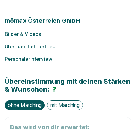
Rabatte
Park­plätze
mömax Österreich GmbH
Bilder & Videos
Frei­zeit­an­ge­bo­te
Über den Lehrbetrieb
Barriere­frei­heit
Personalerinterview
E-Lear­ning / On­line-Kur­se
Übereinstimmung mit deinen Stärken
Kostenloses WLAN
& Wünschen:
?
ohne Matching
mit Matching
Das wird von dir erwartet: