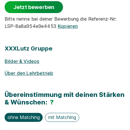
Jetzt bewerben
Rabatte
Bitte nenne bei deiner Bewerbung die Referenz-Nr:
LSP-8a8a954e9e4453
Kopieren
Park­plätze
Barriere­frei­heit
XXXLutz Gruppe
Bilder & Videos
Ge­sund­heits­maß­nah­men
Über den Lehrbetrieb
Fit­ness­stu­dio
Übereinstimmung mit deinen Stärken
E-Lear­ning / On­line-Kur­se
& Wünschen:
?
Nachhaltigkeit / Umweltschutz
ohne Matching
mit Matching