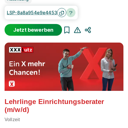
LSP-8a8a954e9e4453
Jetzt bewerben
Teilen
Lehrlinge Einrichtungsberater
(m/w/d)
Vollzeit