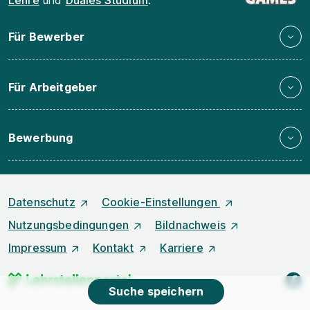
Lehre
und
Duales Studium
.
Für Bewerber
Für Arbeitgeber
Bewerbung
Datenschutz
Cookie-Einstellungen
Nutzungsbedingungen
Bildnachweis
Impressum
Kontakt
Karriere
f
Suche speichern