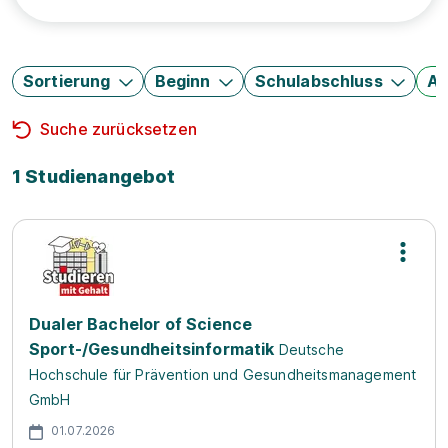
Sortierung
Beginn
Schulabschluss
Au
Suche zurücksetzen
1 Studienangebot
Dualer Bachelor of Science
Sport-/Gesundheitsinformatik
Deutsche
Hochschule für Prävention und Gesundheitsmanagement
GmbH
01.07.2026