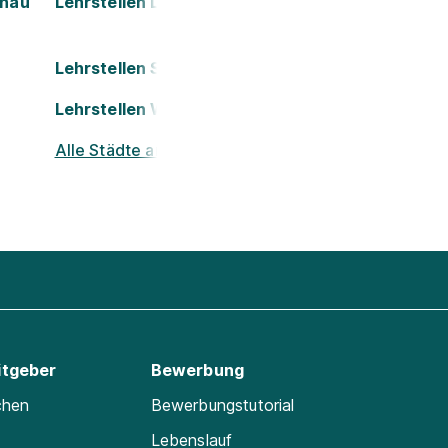
onau
Lehrstellen Leoben
Lehrstellen Salzburg
Lehrstellen Wels
Alle Städte ansehen
itgeber
Bewerbung
chen
Bewerbungstutorial
Lebenslauf