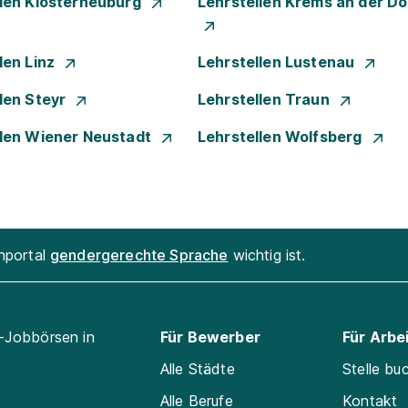
llen Klosterneuburg
Lehrstellen Krems an der D
len Linz
Lehrstellen Lustenau
len Steyr
Lehrstellen Traun
llen Wiener Neustadt
Lehrstellen Wolfsberg
enportal
gendergerechte Sprache
wichtig ist.
l-Jobbörsen in
Für Bewerber
Für Arbe
Alle Städte
Stelle bu
Alle Berufe
Kontakt