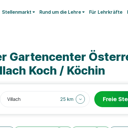
Stellenmarkt
Rund um die Lehre
Für Lehrkräfte
er Gartencenter Österr
lach Koch / Köchin
Freie Ste
25 km