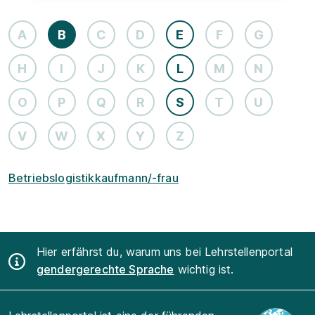
A
B
C
D
E
F
G
H
I
J
K
L
M
N
O
P
Q
R
S
T
U
V
W
X
Y
Z
Betriebslogistikkaufmann/-frau
Hier erfährst du, warum uns bei Lehrstellenportal
gendergerechte Sprache
wichtig ist.