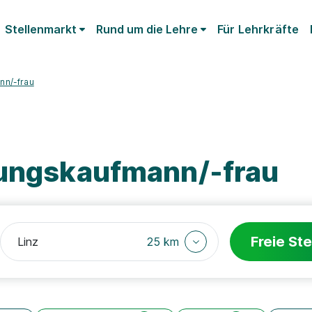
Stellenmarkt
Rund um die Lehre
Für Lehrkräfte
nn/-frau
tungskaufmann/-frau
Freie Ste
25 km