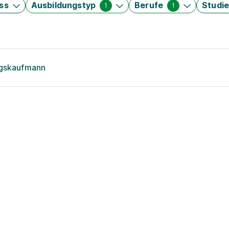
ss
Ausbildungstyp
Berufe
Studi
1
1
ngskaufmann