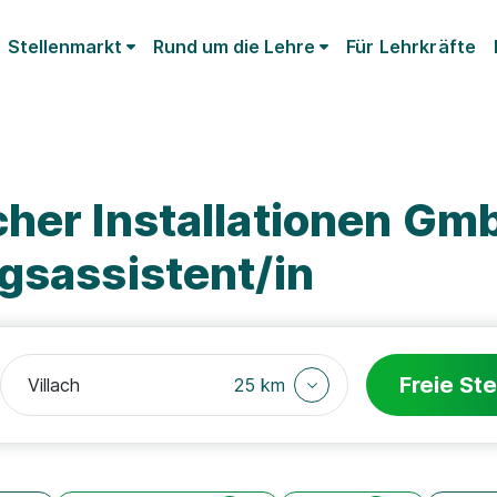
Stellenmarkt
Rund um die Lehre
Für Lehrkräfte
cher Installationen Gm
gsassistent/in
Freie Ste
25 km