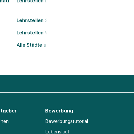
onau
Lehrstellen Leoben
Lehrstellen Salzburg
Lehrstellen Wels
Alle Städte ansehen
itgeber
Bewerbung
chen
Bewerbungstutorial
Lebenslauf