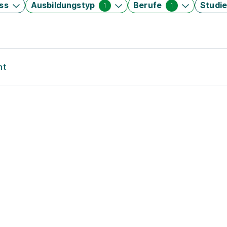
ss
Ausbildungstyp
Berufe
Studi
1
1
nt