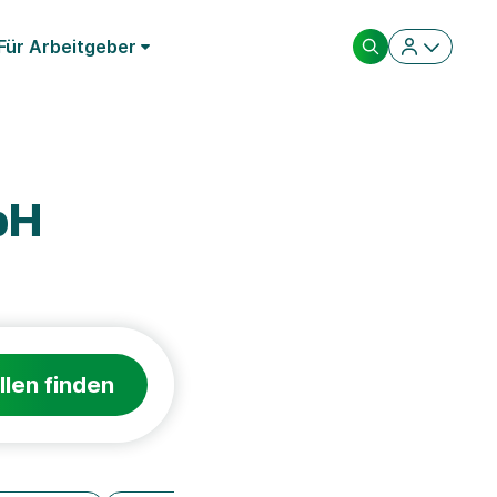
Für Arbeitgeber
bH
llen finden