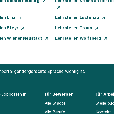
llen Klosterneuburg
Lehrstellen Krems an der D
len Linz
Lehrstellen Lustenau
len Steyr
Lehrstellen Traun
llen Wiener Neustadt
Lehrstellen Wolfsberg
enportal
gendergerechte Sprache
wichtig ist.
l-Jobbörsen in
Für Bewerber
Für Arbe
Alle Städte
Stelle bu
Alle Berufe
Kontakt