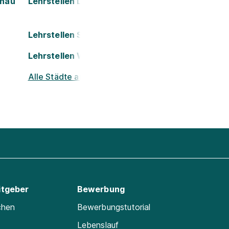
onau
Lehrstellen Leoben
Lehrstellen St. Pölten
Lehrstellen Wels
Alle Städte ansehen
itgeber
Bewerbung
chen
Bewerbungstutorial
Lebenslauf