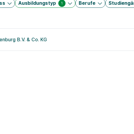
ss
Ausbildungstyp
Berufe
Studieng
1
enburg B.V. & Co. KG