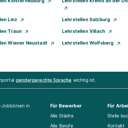
llen Klosterneuburg
Lehrstellen Krems an der D
len Linz
Lehrstellen Salzburg
llen Traun
Lehrstellen Villach
llen Wiener Neustadt
Lehrstellen Wolfsberg
enportal
gendergerechte Sprache
wichtig ist.
l-Jobbörsen in
Für Bewerber
Für Arbe
Alle Städte
Stelle bu
Alle Berufe
Kontakt