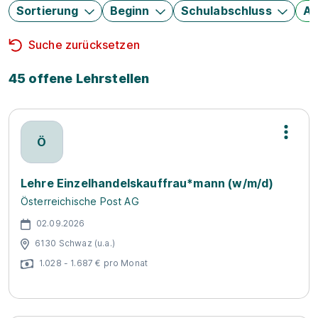
Sortierung
Beginn
Schulabschluss
Au
Suche zurücksetzen
45 offene Lehrstellen
Ö
Lehre Einzelhandelskauffrau*mann (w/m/d)
Österreichische Post AG
02.09.2026
6130 Schwaz (u.a.)
1.028 - 1.687 € pro Monat