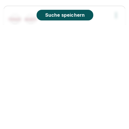
Suche speichern
Drucktechnik - Siebdruck
TUPACK Verpackungen
GmbH
01.09.2026
1110 Wien
1.089 - 2.262 € pro Monat
Kunststoffverfahrenstechnik
TUPACK
Verpackungen GmbH