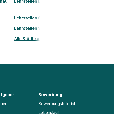
onau
Lehrstellen Leoben
Lehrstellen Salzburg
Lehrstellen Wels
Alle Städte ansehen
itgeber
Bewerbung
chen
Bewerbungstutorial
Lebenslauf