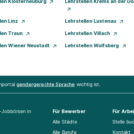
llen Klosterneuburg
Lehrstellen Krems an der D
len Linz
Lehrstellen Lustenau
llen Traun
Lehrstellen Villach
llen Wiener Neustadt
Lehrstellen Wolfsberg
enportal
gendergerechte Sprache
wichtig ist.
l-Jobbörsen in
Für Bewerber
Für Arbe
Alle Städte
Stelle bu
Alle Berufe
Kontakt