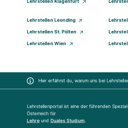
Lehrstellen Klagenfurt
Lehrste
Lehrstellen Leonding
Lehrstel
Lehrstellen St. Pölten
Lehrste
Lehrstellen Wien
Lehrste
Hier erfährst du, warum uns bei Lehrstell
Lehrstellenportal ist eine der führenden Spezia
Österreich für
Lehre
und
Duales Studium
.