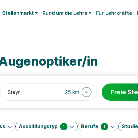
Stellenmarkt
Rund um die Lehre
Für Lehrkräfte
 Augenoptiker/in
Freie Ste
25 km
ss
Ausbildungstyp
Berufe
Studi
1
1