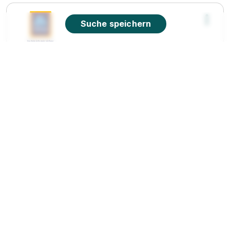
Suche speichern
Lehrling im Einzelhandel (m/w/d)
Betriebsstraße 14, 4210 Unterweitersdorf
HOFER KG
01.09.2026
4210 Unterweitersdorf
Lehrling im Einzelhandel (m/w/d) Gmundner
Straße 39a, 4663 Laakirchen
HOFER KG