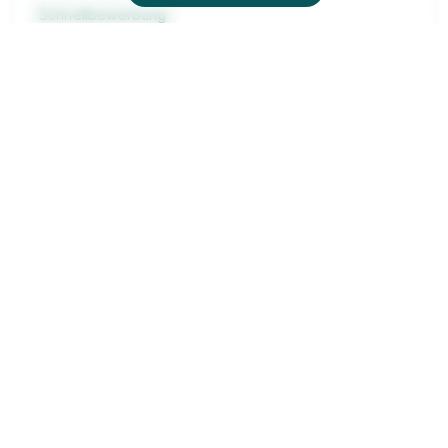
Schnellbewerbung
Lehrling Metalltechnik - Maschinenbau (w/m/d)
Egger Holzwerkstoffe GmbH
01.08.2027
6300 Wörgl
1.346 € pro Monat