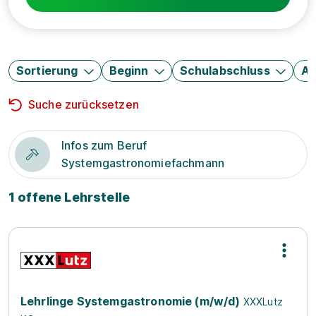
Sortierung
Beginn
Schulabschluss
Au
Suche zurücksetzen
Infos zum Beruf
Systemgastronomiefachmann
1 offene Lehrstelle
Lehrlinge Systemgastronomie (m/w/d)
XXXLutz