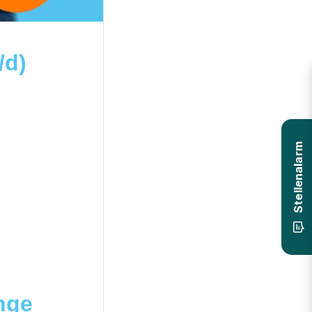
/d)
Stellenalarm
inge