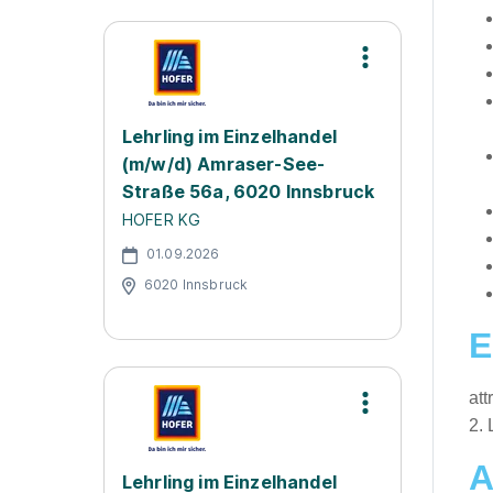
Lehrling im Einzelhandel
(m/w/d) Amraser-See-
Straße 56a, 6020 Innsbruck
HOFER KG
01.09.2026
6020 Innsbruck
E
att
2. 
A
Lehrling im Einzelhandel