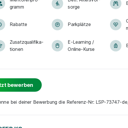
gramm
sorge
Rabatte
Park­plätze
Zu­satz­qua­li­fi­ka­
E-Lear­ning /
tio­nen
On­line-Kur­se
tzt bewerben
nenne bei deiner Bewerbung die Referenz-Nr: LSP-73747-d