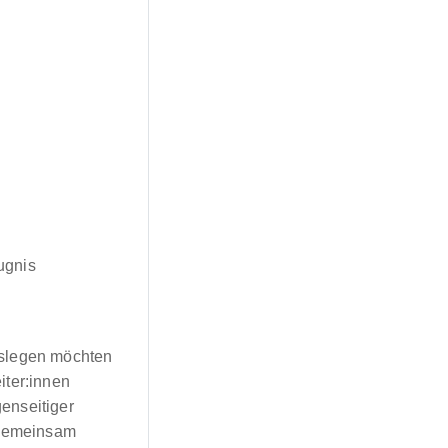
ugnis
loslegen möchten
iter:innen
enseitiger
 gemeinsam