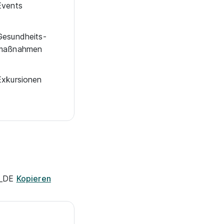
Events
Ge­sund­heits­
maß­nah­men
Exkur­sionen
e_DE
Kopieren