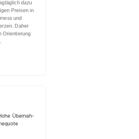
tagtäglich dazu
igen Preisen in
rness und
erzen. Daher
n Orientierung
.
Hohe Über­nah­
me­quote