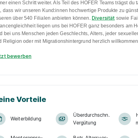
mer einen Schritt weiter. Als Teil des HOFER Teams trägst du 
i, dass wir unseren Kund:innen hochwertige Produkte zu günst
Diversität
seren über 540 Filialen anbieten können.
sowie Fai
ancengleichheit liegen uns bei HOFER ganz besonders am H
nd bei uns Menschen jeden Geschlechts, Alters, jeder sexuelle
d Religion oder mit Migrationshintergrund herzlich willkommen
tzt bewerben
eine Vorteile
Über­durch­schn.
Weiter­bildung
Ver­gü­tung
Men­to­ren­pro­
Betr. Alters­vor­