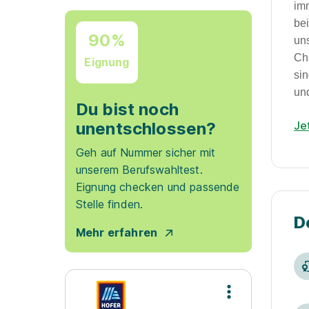
im
be
90%
un
Ch
Eignung
si
un
Du bist noch
Je
unentschlossen?
Geh auf Nummer sicher mit
unserem Berufswahltest.
Eignung checken und passende
Stelle finden.
D
Mehr erfahren