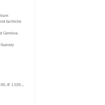
 Team
und fachliche
und Gemüse,
ilialnetz
00,-/€ 1.026,-,