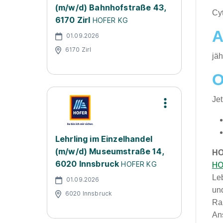
(m/w/d) Bahnhofstraße 43,
​Cy
6170 Zirl
HOFER KG
A
01.09.2026
6170 Zirl
jäh
O
Je
Lehrling im Einzelhandel
(m/w/d) Museumstraße 14,
HO
6020 Innsbruck
HO
HOFER KG
Le
01.09.2026
und
6020 Innsbruck
Ra
An