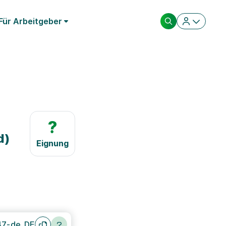
Für Arbeitgeber
?
d)
Eignung
47-de_DE