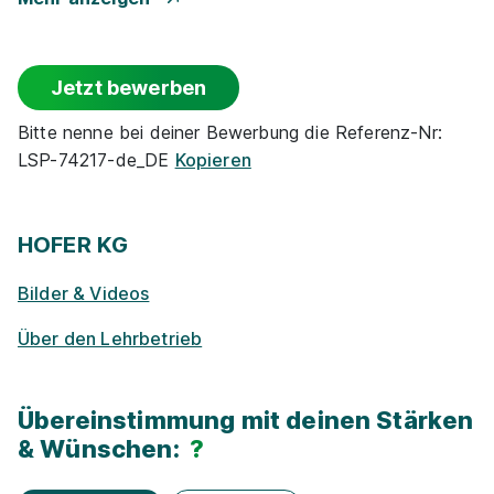
Events
Jetzt bewerben
Rabatte
Bitte nenne bei deiner Bewerbung die Referenz-Nr:
LSP-74217-de_DE
Kopieren
Park­plätze
Ge­sund­heits­maß­nah­men
HOFER KG
Bilder & Videos
Zu­satz­qua­li­fi­ka­tio­nen
Über den Lehrbetrieb
E-Lear­ning / On­line-Kur­se
Übereinstimmung mit deinen Stärken
Exkur­sionen
& Wünschen:
?