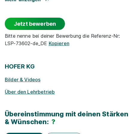
Events
Jetzt bewerben
Rabatte
Bitte nenne bei deiner Bewerbung die Referenz-Nr:
LSP-73602-de_DE
Kopieren
Park­plätze
Ge­sund­heits­maß­nah­men
HOFER KG
Bilder & Videos
Zu­satz­qua­li­fi­ka­tio­nen
Über den Lehrbetrieb
E-Lear­ning / On­line-Kur­se
Übereinstimmung mit deinen Stärken
Exkur­sionen
& Wünschen:
?