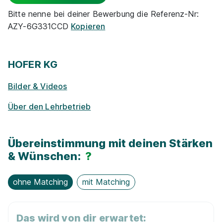
Rabatte
Bitte nenne bei deiner Bewerbung die Referenz-Nr:
AZY-6G331CCD
Kopieren
Park­plätze
Ge­sund­heits­maß­nah­men
HOFER KG
Bilder & Videos
Zu­satz­qua­li­fi­ka­tio­nen
Über den Lehrbetrieb
E-Lear­ning / On­line-Kur­se
Übereinstimmung mit deinen Stärken
Exkur­sionen
& Wünschen:
?
ohne Matching
mit Matching
Das wird von dir erwartet: