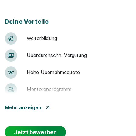
Deine Vorteile
Weiter­bildung
Über­durch­schn. Ver­gü­tung
Hohe Über­nah­me­quote
Men­to­ren­pro­gramm
Betr. Alters­vor­sorge
Mehr anzeigen
Events
Jetzt bewerben