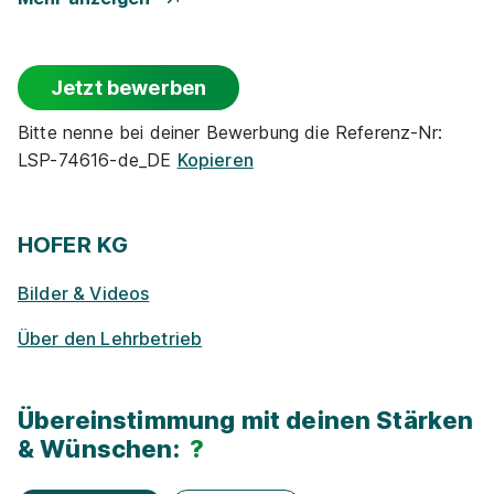
Events
Jetzt bewerben
Rabatte
Bitte nenne bei deiner Bewerbung die Referenz-Nr:
LSP-74616-de_DE
Kopieren
Park­plätze
Ge­sund­heits­maß­nah­men
HOFER KG
Bilder & Videos
Zu­satz­qua­li­fi­ka­tio­nen
Über den Lehrbetrieb
E-Lear­ning / On­line-Kur­se
Übereinstimmung mit deinen Stärken
Exkur­sionen
& Wünschen:
?