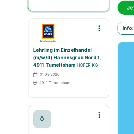
Je
Info:
Lehrling im Einzelhandel
(m/w/d) Hannesgrub Nord 1,
4911 Tumeltsham
HOFER KG
01.09.2026
4911 Tumeltsham
Ö