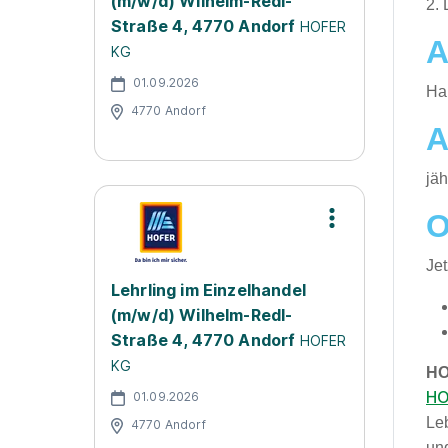
(m/w/d) Wilhelm-Redl-
2. 
Straße 4, 4770 Andorf
HOFER
A
KG
01.09.2026
​H
4770 Andorf
A
jäh
O
Je
Lehrling im Einzelhandel
(m/w/d) Wilhelm-Redl-
Straße 4, 4770 Andorf
HOFER
KG
HO
HO
01.09.2026
Le
4770 Andorf
und