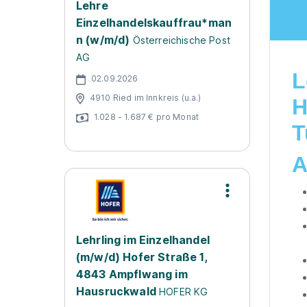
Lehre
Einzelhandelskauffrau*man
n (w/m/d)
Österreichische Post
AG
L
02.09.2026
4910 Ried im Innkreis (u.a.)
H
1.028 - 1.687 € pro Monat
T
A
Lehrling im Einzelhandel
(m/w/d) Hofer Straße 1,
4843 Ampflwang im
Hausruckwald
HOFER KG