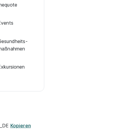
me­quote
Events
Ge­sund­heits­
maß­nah­men
Exkur­sionen
de_DE
Kopieren