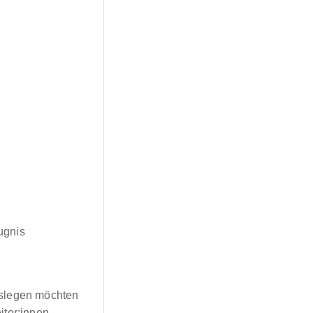
ugnis
loslegen möchten
iter:innen