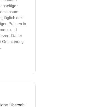
enseitiger
 gemeinsam
tagtäglich dazu
igen Preisen in
rness und
erzen. Daher
n Orientierung
.
Hohe Über­nah­