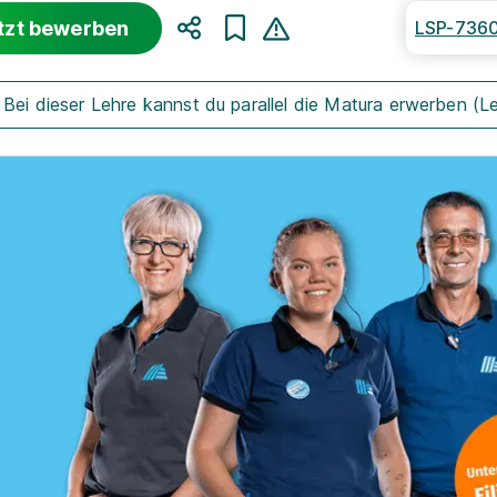
tzt bewerben
LSP-736
Teilen
Bei dieser Lehre kannst du parallel die Matura erwerben (L