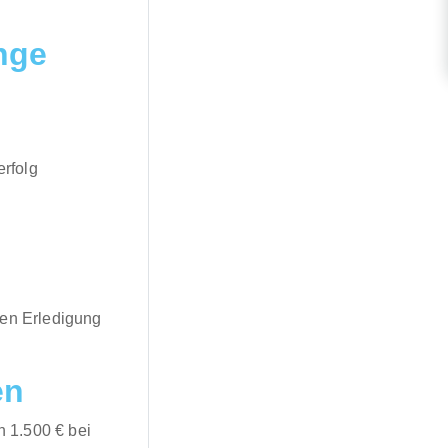
inge
rfolg
ten Erledigung
en
 1.500 € bei