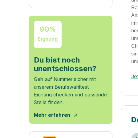
Ra
An
im
90%
be
Eignung
un
Ch
si
Du bist noch
un
unentschlossen?
Je
Geh auf Nummer sicher mit
unserem Berufswahltest.
Eignung checken und passende
Stelle finden.
Mehr erfahren
D