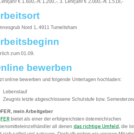
Lehrjahr € 1.600,-/€ 1.200,-, 3. Lehrjahr € 2.000,-/€ 1.518,-
rbeitsort
annesgrub Nord 1, 4911 Tumeltsham​​
rbeitsbeginn
rlich zum 01.09.​
nline bewerben
tzt online bewerben und folgende Unterlagen hochladen:
Lebenslauf
Zeugnis letzte abgeschlossene Schulstufe bzw. Semesterze
FER, mein Arbeitgeber
FER
bietet als einer der erfolgreichsten österreichischen
das richtige Umfeld
bensmitteleinzelhändler all denen
, die 
 sich selbst viel zutrauen. Deshalb geben wir unseren Mitarbe