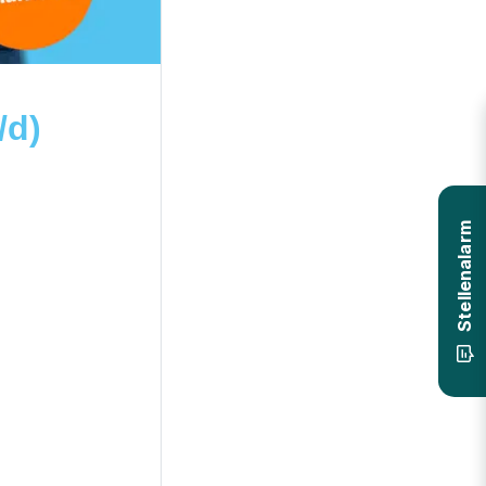
/d)
Stellenalarm