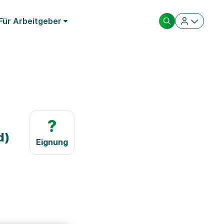
Für Arbeitgeber
?
d)
Eignung