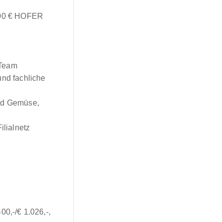
 500 € HOFER
 Team
und fachliche
und Gemüse,
ilialnetz
00,-/€ 1.026,-,