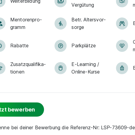
Weiter­bildung
Ver­gü­tung
Men­to­ren­pro­
Betr. Alters­vor­
gramm
sorge
Rabatte
Park­plätze
Zu­satz­qua­li­fi­ka­
E-Lear­ning /
tio­nen
On­line-Kur­se
tzt bewerben
nenne bei deiner Bewerbung die Referenz-Nr: LSP-73609-