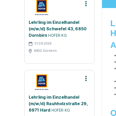
L
Lehrling im Einzelhandel
(m/w/d) Schwefel 43, 6850
H
Dornbirn
HOFER KG
A
01.09.2026
6850 Dornbirn
Lehrling im Einzelhandel
(m/w/d) Rauhholzstraße 29,
6971 Hard
HOFER KG
Q