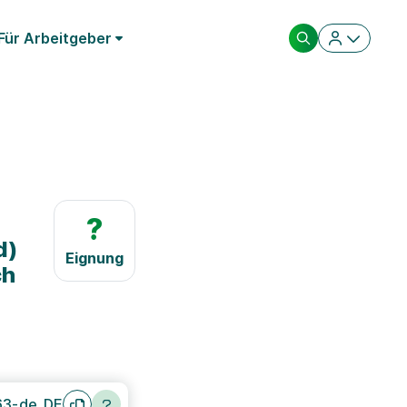
Für Arbeitgeber
?
d)
Eignung
ch
63-de_DE