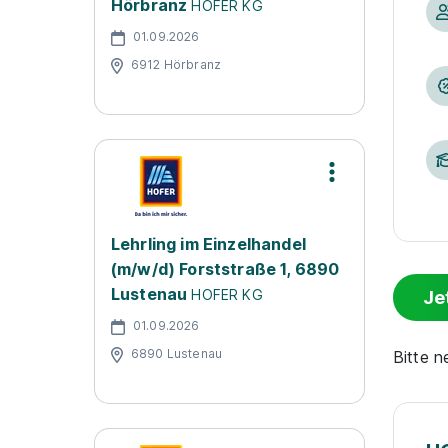
Hörbranz
HOFER KG
01.09.2026
6912 Hörbranz
Lehrling im Einzelhandel
(m/w/d) Forststraße 1, 6890
Lustenau
HOFER KG
Je
01.09.2026
6890 Lustenau
Bitte 