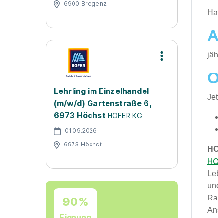
6900 Bregenz
​Ha
A
jäh
O
Lehrling im Einzelhandel
Je
(m/w/d) Gartenstraße 6,
6973 Höchst
HOFER KG
01.09.2026
6973 Höchst
HO
HO
Le
und
Ra
90%
An
Eignung