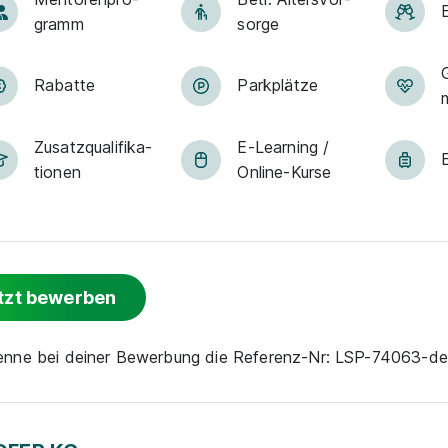
gramm
sorge
Rabatte
Park­plätze
Zu­satz­qua­li­fi­ka­
E-Lear­ning /
tio­nen
On­line-Kur­se
tzt bewerben
nenne bei deiner Bewerbung die Referenz-Nr: LSP-74063-