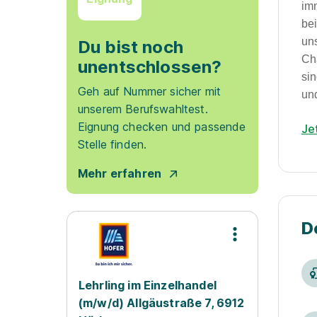
im
be
un
Du bist noch
Ch
unentschlossen?
si
Geh auf Nummer sicher mit
un
unserem Berufswahltest.
Eignung checken und passende
Je
Stelle finden.
Mehr erfahren
D
Lehrling im Einzelhandel
(m/w/d) Allgäustraße 7, 6912