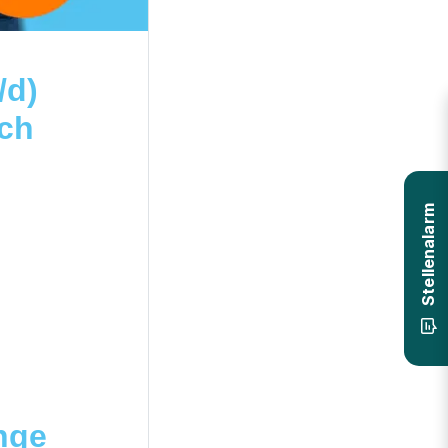
/d)
ach
Stellenalarm
inge