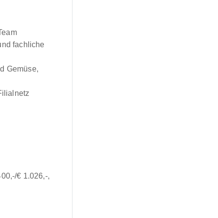
 Team
und fachliche
und Gemüse,
ilialnetz
00,-/€ 1.026,-,