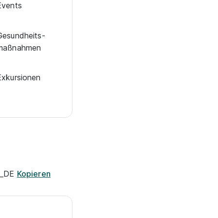
Events
Ge­sund­heits­
maß­nah­men
Exkur­sionen
de_DE
Kopieren