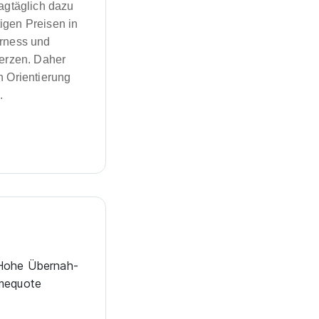
tagtäglich dazu
igen Preisen in
rness und
erzen. Daher
n Orientierung
.
Hohe Über­nah­
me­quote