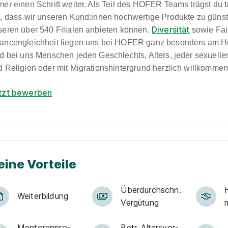
mer einen Schritt weiter. Als Teil des HOFER Teams trägst du 
i, dass wir unseren Kund:innen hochwertige Produkte zu günst
Diversität
seren über 540 Filialen anbieten können.
sowie Fai
ancengleichheit liegen uns bei HOFER ganz besonders am H
nd bei uns Menschen jeden Geschlechts, Alters, jeder sexuelle
d Religion oder mit Migrationshintergrund herzlich willkommen
tzt bewerben
eine Vorteile
Über­durch­schn.
Weiter­bildung
Ver­gü­tung
Men­to­ren­pro­
Betr. Alters­vor­