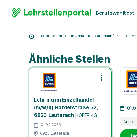
Berufswahltest
Lehrstellen
Einzelhandelskaufmann/-frau
Leh
Ähnliche Stellen
Lehrling im Einzelhandel
(m/w/d) Harderstraße 52,
01.
6923 Lauterach
HOFER KG
Ausbil
01.09.2026
6923 Lauterach
Je