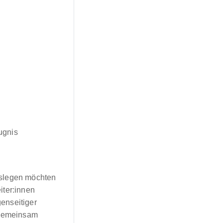
ugnis
loslegen möchten
iter:innen
enseitiger
 gemeinsam