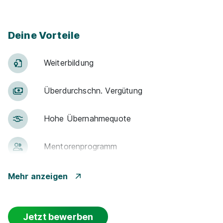
Deine Vorteile
Weiter­bildung
Über­durch­schn. Ver­gü­tung
Hohe Über­nah­me­quote
Men­to­ren­pro­gramm
Betr. Alters­vor­sorge
Mehr anzeigen
Events
Jetzt bewerben