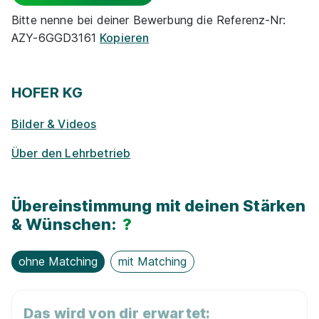
Rabatte
Bitte nenne bei deiner Bewerbung die Referenz-Nr:
AZY-6GGD3161
Kopieren
Park­plätze
Ge­sund­heits­maß­nah­men
HOFER KG
Bilder & Videos
Zu­satz­qua­li­fi­ka­tio­nen
Über den Lehrbetrieb
E-Lear­ning / On­line-Kur­se
Übereinstimmung mit deinen Stärken
Exkur­sionen
& Wünschen:
?
ohne Matching
mit Matching
Das wird von dir erwartet: