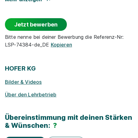
Events
Jetzt bewerben
Rabatte
Bitte nenne bei deiner Bewerbung die Referenz-Nr:
LSP-74384-de_DE
Kopieren
Park­plätze
Ge­sund­heits­maß­nah­men
HOFER KG
Bilder & Videos
Zu­satz­qua­li­fi­ka­tio­nen
Über den Lehrbetrieb
E-Lear­ning / On­line-Kur­se
Übereinstimmung mit deinen Stärken
Exkur­sionen
& Wünschen:
?