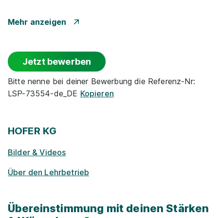
Betr. Alters­vor­sorge
Mehr anzeigen
Events
Jetzt bewerben
Rabatte
Bitte nenne bei deiner Bewerbung die Referenz-Nr:
LSP-73554-de_DE
Kopieren
Park­plätze
Ge­sund­heits­maß­nah­men
HOFER KG
Bilder & Videos
Zu­satz­qua­li­fi­ka­tio­nen
Über den Lehrbetrieb
E-Lear­ning / On­line-Kur­se
Übereinstimmung mit deinen Stärken
Exkur­sionen