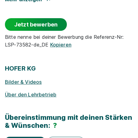
Events
Jetzt bewerben
Rabatte
Bitte nenne bei deiner Bewerbung die Referenz-Nr:
LSP-73582-de_DE
Kopieren
Park­plätze
Ge­sund­heits­maß­nah­men
HOFER KG
Bilder & Videos
Zu­satz­qua­li­fi­ka­tio­nen
Über den Lehrbetrieb
E-Lear­ning / On­line-Kur­se
Übereinstimmung mit deinen Stärken
Exkur­sionen
& Wünschen:
?