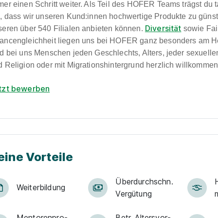
mer einen Schritt weiter. Als Teil des HOFER Teams trägst du 
i, dass wir unseren Kund:innen hochwertige Produkte zu günst
Diversität
seren über 540 Filialen anbieten können.
sowie Fai
ancengleichheit liegen uns bei HOFER ganz besonders am H
nd bei uns Menschen jeden Geschlechts, Alters, jeder sexuelle
d Religion oder mit Migrationshintergrund herzlich willkommen
tzt bewerben
eine Vorteile
Über­durch­schn.
Weiter­bildung
Ver­gü­tung
Men­to­ren­pro­
Betr. Alters­vor­