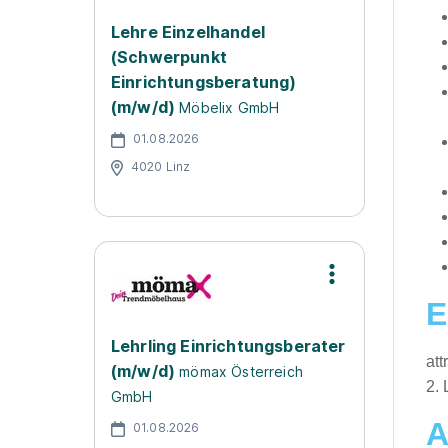
Lehre Einzelhandel
(Schwerpunkt
Einrichtungsberatung)
(m/w/d)
Möbelix GmbH
01.08.2026
4020 Linz
E
Lehrling Einrichtungsberater
att
(m/w/d)
mömax Österreich
2. 
GmbH
A
01.08.2026