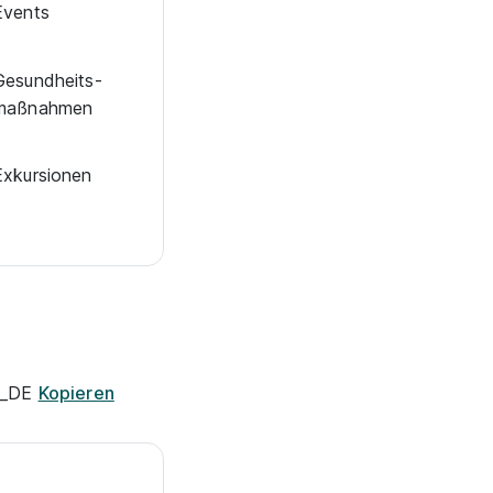
Events
Ge­sund­heits­
maß­nah­men
Exkur­sionen
de_DE
Kopieren