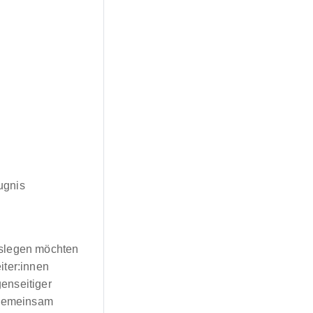
ugnis
loslegen möchten
iter:innen
enseitiger
 gemeinsam