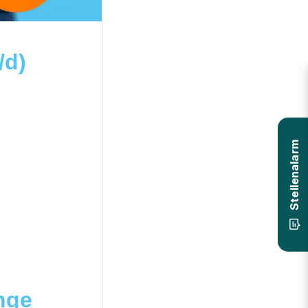
/d)
Stellenalarm
inge