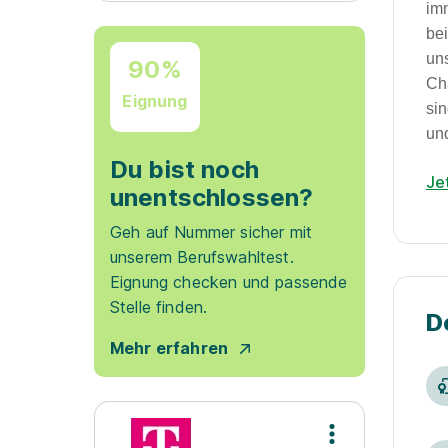
im
be
un
90%
Ch
Eignung
si
un
Du bist noch
Je
unentschlossen?
Geh auf Nummer sicher mit
unserem Berufswahltest.
Eignung checken und passende
Stelle finden.
D
Mehr erfahren