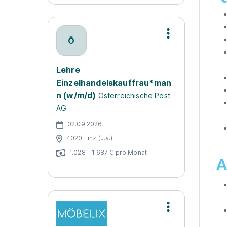
Ö
Lehre
Einzelhandelskauffrau*man
n (w/m/d)
Österreichische Post
AG
02.09.2026
4020 Linz (u.a.)
1.028 - 1.687 € pro Monat
A