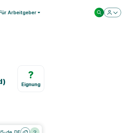
Für Arbeitgeber
?
d)
Eignung
85-de_DE