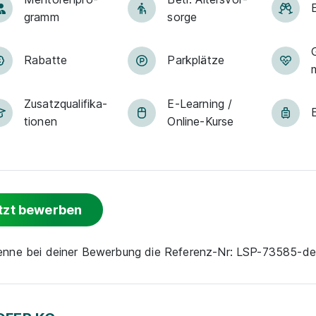
gramm
sorge
Rabatte
Park­plätze
Zu­satz­qua­li­fi­ka­
E-Lear­ning /
tio­nen
On­line-Kur­se
tzt bewerben
nenne bei deiner Bewerbung die Referenz-Nr: LSP-73585-