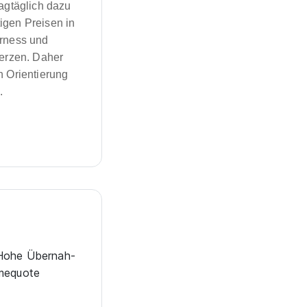
tagtäglich dazu
igen Preisen in
rness und
erzen. Daher
n Orientierung
.
Hohe Über­nah­
me­quote