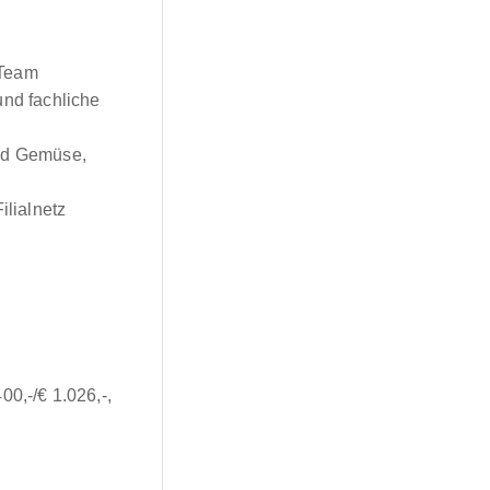
 Team
und fachliche
und Gemüse,
ilialnetz
00,-/€ 1.026,-,