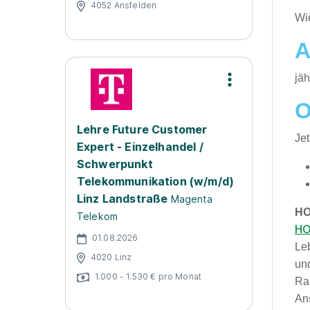
4052 Ansfelden
​Wi
A
jäh
O
Lehre Future Customer
Je
Expert - Einzelhandel /
Schwerpunkt
Telekommunikation (w/m/d)
Linz Landstraße
Magenta
HO
Telekom
HO
01.08.2026
Le
4020 Linz
und
1.000 - 1.530 € pro Monat
Ra
An