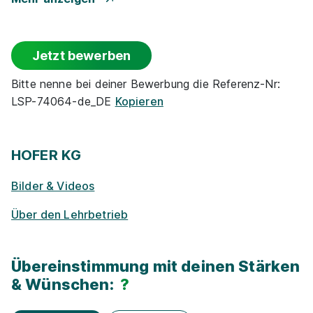
Events
Jetzt bewerben
Rabatte
Bitte nenne bei deiner Bewerbung die Referenz-Nr:
LSP-74064-de_DE
Kopieren
Park­plätze
Ge­sund­heits­maß­nah­men
HOFER KG
Bilder & Videos
Zu­satz­qua­li­fi­ka­tio­nen
Über den Lehrbetrieb
E-Lear­ning / On­line-Kur­se
Übereinstimmung mit deinen Stärken
Exkur­sionen
& Wünschen:
?