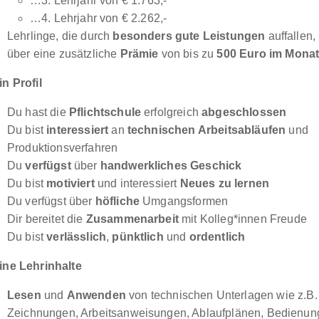
…3. Lehrjahr von € 1.763,-
…4. Lehrjahr von € 2.262,-
Lehrlinge, die durch
besonders gute Leistungen
auffallen,
über eine zusätzliche
Prämie
von bis zu
500 Euro im Mona
in Profil
Du hast die
Pflichtschule
erfolgreich
abgeschlossen
Du bist
interessiert
an
technischen Arbeitsabläufen
und
Produktionsverfahren
Du
verfügst
über
handwerkliches Geschick
Du bist
motiviert
und interessiert
Neues zu lernen
Du verfügst über
höfliche
Umgangsformen
Dir bereitet die
Zusammenarbeit
mit Kolleg*innen Freude
Du bist
verlässlich
,
pünktlich
und
ordentlich
ine Lehrinhalte
Lesen
und
Anwenden
von technischen Unterlagen wie z.B.
Zeichnungen, Arbeitsanweisungen, Ablaufplänen, Bedienun