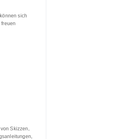
 können sich
t
freuen
 von Skizzen,
gsanleitungen,