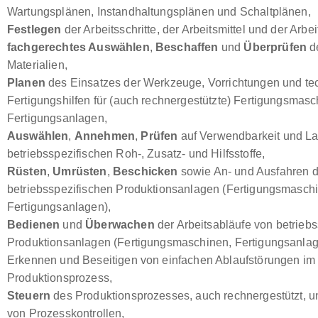
Wartungsplänen, Instandhaltungsplänen und Schaltplänen,
Festlegen
der Arbeitsschritte, der Arbeitsmittel und der Arb
fachgerechtes Auswählen
,
Beschaffen
und
Überprüfen
de
Materialien,
Planen
des Einsatzes der Werkzeuge, Vorrichtungen und te
Fertigungshilfen für (auch rechnergestützte) Fertigungsmas
Fertigungsanlagen,
Auswählen
,
Annehmen
,
Prüfen
auf Verwendbarkeit und La
betriebsspezifischen Roh-, Zusatz- und Hilfsstoffe,
Rüsten
,
Umrüsten
,
Beschicken
sowie An- und Ausfahren d
betriebsspezifischen Produktionsanlagen (Fertigungsmasch
Fertigungsanlagen),
Bedienen
und
Überwachen
der Arbeitsabläufe von betrieb
Produktionsanlagen (Fertigungsmaschinen, Fertigungsanla
Erkennen und Beseitigen von einfachen Ablaufstörungen im
Produktionsprozess,
Steuern
des Produktionsprozesses, auch rechnergestützt, 
von Prozesskontrollen,