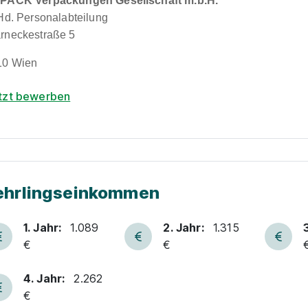
PACK Verpackungen Gesellschaft m.b.H.
 Hd. Personalabteilung
rneckestraße 5
10 Wien
tzt bewerben
ehrlingseinkommen
1. Jahr:
1.089
2. Jahr:
1.315
€
€
4. Jahr:
2.262
€