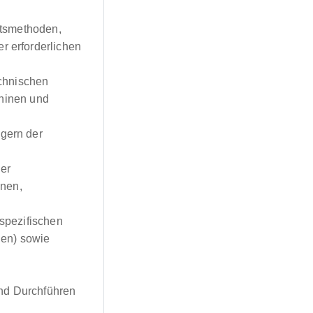
eitsmethoden,
r erforderlichen
chnischen
chinen und
gern der
er
inen,
sspezifischen
gen) sowie
und Durchführen