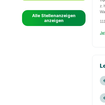
TU
z.
Wa
Alle Stellenanzeigen
anzeigen
11
Je
L