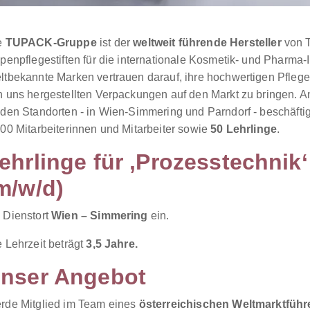
e
TUPACK-Gruppe
ist der
weltweit führende Hersteller
von 
penpflegestiften für die internationale Kosmetik- und Pharma-I
ltbekannte Marken vertrauen darauf, ihre hochwertigen Pflege
n uns hergestellten Verpackungen auf den Markt zu bringen. 
iden Standorten - in Wien-Simmering und Parndorf - beschäfti
000 Mitarbeiterinnen und Mitarbeiter sowie
50 Lehrlinge
.
ehrlinge für ‚Prozesstechnik‘
m/w/d)
 Dienstort
Wien – Simmering
ein.
 Lehrzeit beträgt
3,5
Jahre.
nser Angebot
rde Mitglied im Team eines
österreichischen Weltmarktführ