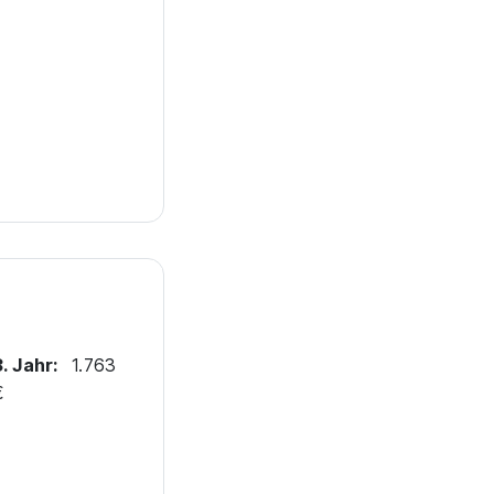
3. Jahr:
1.763
€