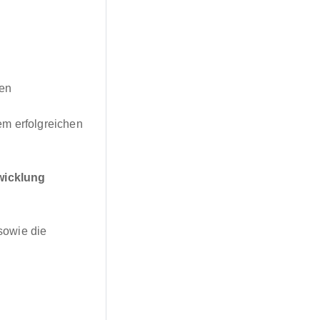
ten
em erfolgreichen
wicklung
 sowie die