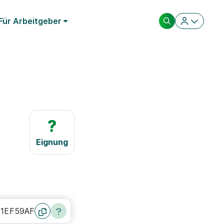
Für Arbeitgeber
?
Eignung
51EF59AF