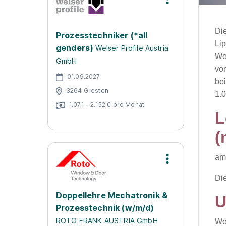
Di
Prozesstechniker (*all
Lip
genders)
Welser Profile Austria
We
GmbH
vo
01.09.2027
be
3264 Gresten
1.
1.071 - 2.152 € pro Monat
L
(
am
Die
Doppellehre Mechatronik &
U
Prozesstechnik (w/m/d)
ROTO FRANK AUSTRIA GmbH
We