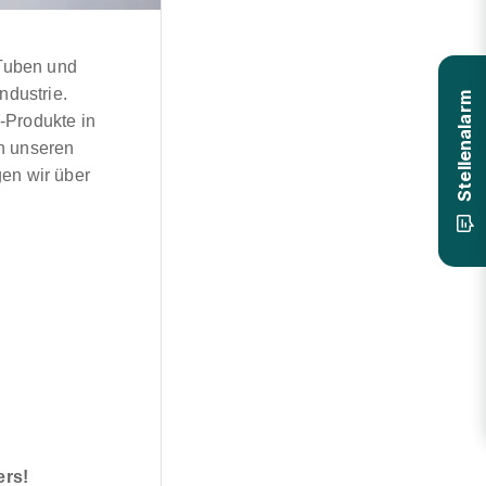
Tuben und
ndustrie.
Stellenalarm
-Produkte in
An unseren
gen wir über
ers!