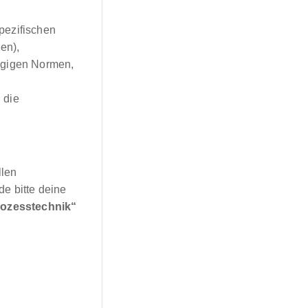
pezifischen
en),
lägigen Normen,
 die
llen
de bitte deine
rozesstechnik“