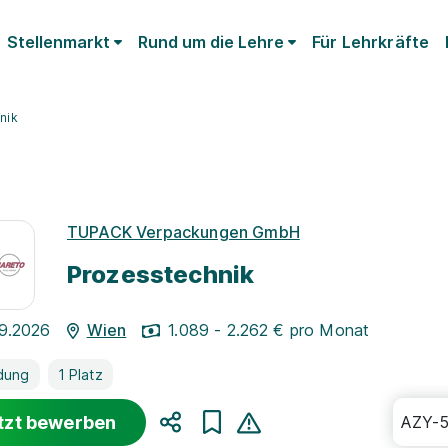
Stellenmarkt
Rund um die Lehre
Für Lehrkräfte
nik
TUPACK Verpackungen GmbH
Prozesstechnik
09.2026
Wien
1.089 - 2.262 € pro Monat
dung
1 Platz
tzt bewerben
AZY-
Teilen