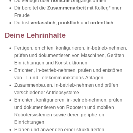
Du verfügst über
höfliche
Umgangsformen
Mechatronik - Automatisierungstechnik
MARETO
Dir bereitet die
Zusammenarbeit
mit Kolleg*innen
Kunststoffverarbeitung GmbH
Freude
01.09.2026
Du bist
verlässlich
,
pünktlich
und
ordentlich
7111 Parndorf
Deine Lehrinhalte
1.089 - 2.262 € pro Monat
Fertigen, errichten, konfigurieren, in-betrieb-nehmen,
prüfen und dokumentieren von Maschinen, Geräten,
Einrichtungen und Konstruktionen
Ähnliche Stellen
Errichten, in-betrieb-nehmen, prüfen und entstören
von IT- und Telekommunikations-Anlagen
Zusammenbauen, in-betrieb-nehmen und prüfen
verschiedener Antriebsysteme
Errichten, konfigurieren, in-betrieb-nehmen, prüfen
und dokumentieren von Robotern und mobilen
Elektrotechnik - Anlagen- & Betriebstechnik
Robotersystemen sowie deren peripheren
MARETO Kunststoffverarbeitung GmbH
Einrichtungen
01.09.2026
Planen und anwenden einer strukturierten
7111 Parndorf