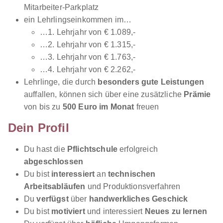
Mitarbeiter-Parkplatz
1.071 € pro Monat
ein Lehrlingseinkommen im…
…1. Lehrjahr von € 1.089,-
…2. Lehrjahr von € 1.315,-
…3. Lehrjahr von € 1.763,-
…4. Lehrjahr von € 2.262,-
Lehrlinge, die durch
besonders gute Leistungen
auffallen, können sich über eine zusätzliche
Prämie
Mechatroniker/in
Austria Metall GmbH
von bis zu
500 Euro im Monat
freuen
01.09.2026
Dein Profil
5282 Ranshofen
1.050 - 2.110 € pro Monat
Du hast die
Pflichtschule
erfolgreich
abgeschlossen
Du bist
interessiert
an
technischen
Arbeitsabläufen
und Produktionsverfahren
Du
verfügst
über
handwerkliches Geschick
Du bist
motiviert
und interessiert
Neues zu lernen