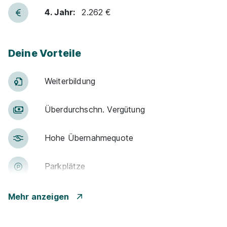
1.071 - 2.152 € pro Monat
4. Jahr:
2.262 €
Deine Vorteile
Weiter­bildung
Lehre als Nutzfahrzeugtechniker (m/w/d) mit
Systemelektronik
MAN Truck & Bus Vertrieb
Über­durch­schn. Ver­gü­tung
Österreich GesmbH
24.08.2026
Hohe Über­nah­me­quote
6491 Imsterberg
1.071 - 2.152 € pro Monat
Park­plätze
Schnellbewerbung
Ge­sund­heits­maß­nah­men
Mehr anzeigen
Events für Schü­ler / Stu­die­ren­de