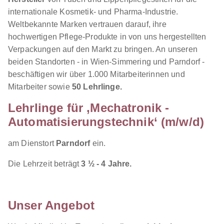
8401 Kalsdorf bei Graz
internationale Kosmetik- und Pharma-Industrie.
1.071 € pro Monat
Weltbekannte Marken vertrauen darauf, ihre
hochwertigen Pflege-Produkte in von uns hergestellten
Verpackungen auf den Markt zu bringen. An unseren
beiden Standorten - in Wien-Simmering und Parndorf -
beschäftigen wir über 1.000 Mitarbeiterinnen und
Mitarbeiter sowie
50 Lehrlinge.
Lehrlinge für ‚Mechatronik -
Mechatronik - Automatisierungstechnik
TUPACK
Automatisierungstechnik‘
(m/w/d)
Verpackungen GmbH
01.09.2026
am Dienstort
Parndorf
ein.
1110 Wien
Die Lehrzeit beträgt
3 ½ - 4 Jahre.
1.089 - 2.262 € pro Monat
Unser Angebot