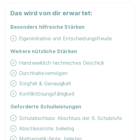
6020 Innsbruck
Das wird von dir erwartet:
1.071 - 2.152 € pro Monat
Besonders hilfreiche Stärken
Schnellbewerbung
Eigeninitiative und Entscheidungsfreude
Weitere nützliche Stärken
Handwerklich-technisches Geschick
Durchhaltevermögen
Lehre Metalltechnik (w/m/d) mit Schwerpunkt
Sorgfalt & Genauigkeit
Zerspanungstechnik
Swarovski Optik AG & Co KG.
Konfliktlösungsfähigkeit
01.09.2026
Geforderte Schulleistungen
6067 Absam
1.071 € pro Monat
Schulabschluss: Abschluss der 9. Schulstufe
Abschlussnote: beliebig
Schnellbewerbung
Mathematik-Note: beliebig