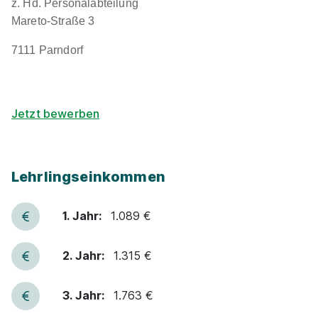
z. Hd. Personalabteilung
Eignung
Mareto-Straße 3
7111 Parndorf
Du bist noch unentschlossen?
Geh auf Nummer sicher mit unserem Berufswahltest.
Eignung checken und passende Stelle finden.
Jetzt bewerben
Mehr erfahren
Lehrlingseinkommen
1. Jahr:
1.089 €
Metalltechnik/Maschinenbautechniker (*all
2. Jahr:
1.315 €
genders)
Welser Profile Austria GmbH
01.09.2027
3. Jahr:
1.763 €
3264 Gresten