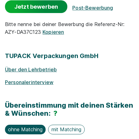
Jetzt bewerben
Post-Bewerbung
Projekt­kooper­ationen mit Unternehmen
Bitte nenne bei deiner Bewerbung die Referenz-Nr:
Prozesstechnik
TUPACK Verpackungen GmbH
AZY-DA37C123
Kopieren
Nachhaltigkeit / Umweltschutz
01.09.2026
1110 Wien
1.089 - 2.262 € pro Monat
TUPACK Verpackungen GmbH
Über den Lehrbetrieb
Personalerinterview
Übereinstimmung mit deinen Stärken
Lehre als Nutzfahrzeugtechniker/-in mit
& Wünschen:
?
Systemelektronik
MAN Truck & Bus Vertrieb
Österreich GesmbH
ohne Matching
mit Matching
24.08.2026