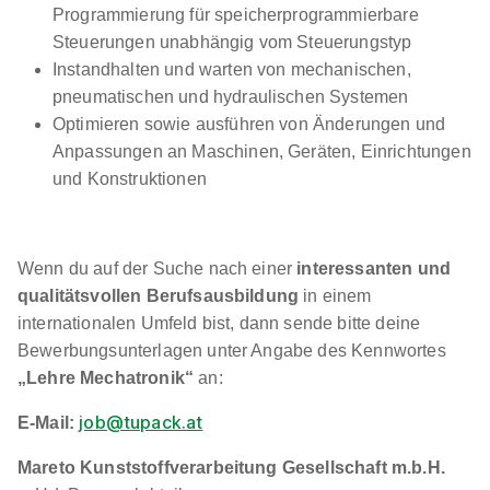
Programmierung für speicherprogrammierbare
1.089 - 2.262 € pro Monat
Steuerungen unabhängig vom Steuerungstyp
Instandhalten und warten von mechanischen,
pneumatischen und hydraulischen Systemen
Optimieren sowie ausführen von Änderungen und
Anpassungen an Maschinen, Geräten, Einrichtungen
und Konstruktionen
Zerspanungstechniker:in (m/w/d)
Bekum
Maschinenfabrik Traismauer GesmbH
Wenn du auf der Suche nach einer
interessanten und
01.09.2026
qualitätsvollen Berufsausbildung
in einem
3133 Traismauer
internationalen Umfeld bist, dann sende bitte deine
967 - 1.958 € pro Monat
Bewerbungsunterlagen unter Angabe des Kennwortes
„Lehre Mechatronik“
an:
job@tupack.at
E-Mail:
Mareto Kunststoffverarbeitung Gesellschaft m.b.H.
90%