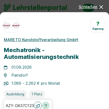
Schließen
Lehrstellen
Mechatroniker/in
?
Eignung
Lehrstellen Mechatroniker/in
MARETO Kunststoffverarbeitung GmbH
2026
Mechatronik -
Automatisierungstechnik
01.09.2026
Parndorf
1.089 - 2.262 € pro Monat
Freie Stellen finden
Ausbildung
1 Platz
AZY-DA37C123