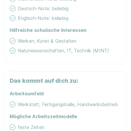
Deutsch-Note: beliebig
Englisch-Note: beliebig
Hilfreiche schulische Interessen
Werken, Kunst & Gestalten
Werkstofftechniker/in
Austria Metall GmbH
Naturwissenschaften, IT, Technik (MINT)
01.09.2026
5282 Ranshofen
1.050 - 1.625 € pro Monat
Das kommt auf dich zu:
Arbeitsumfeld
Werkstatt, Fertigungshalle, Handwerksbetrieb
Mögliche Arbeitszeitmodelle
Stahlbautechniker:in (m/w/d)
Bekum
feste Zeiten
Maschinenfabrik Traismauer GesmbH