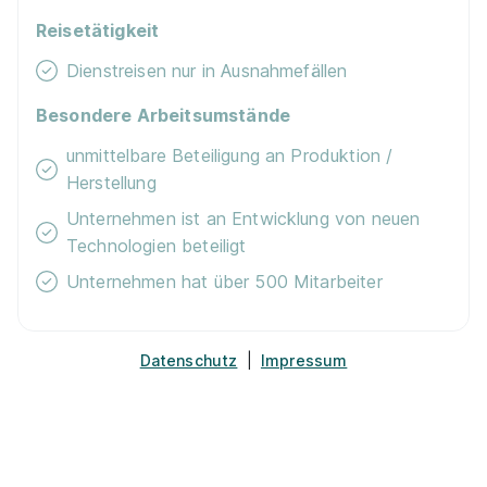
01.09.2026
Reisetätigkeit
3133 Traismauer
Dienstreisen nur in Ausnahmefällen
967 - 1.956 € pro Monat
Besondere Arbeitsumstände
unmittelbare Beteiligung an Produktion /
Herstellung
Unternehmen ist an Entwicklung von neuen
Technologien beteiligt
Unternehmen hat über 500 Mitarbeiter
Lehrling Metalltechnik - Maschinenbau (w/m/d)
Egger Holzwerkstoffe GmbH
01.08.2027
Datenschutz
|
Impressum
6380 St. Johann
1.346 € pro Monat