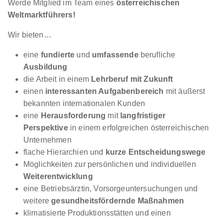
Werde Mitglied im Team eines
österreichischen
Weltmarktführers!
Maschinenbautechniker:in (m/w/d)
Bekum
Wir bieten…
Maschinenfabrik Traismauer GesmbH
eine
fundierte
und
umfassende
berufliche
01.09.2026
Ausbildung
3133 Traismauer
die Arbeit in einem
Lehrberuf mit Zukunft
1 - 967 € pro Monat
einen
interessanten Aufgabenbereich
mit äußerst
bekannten internationalen Kunden
eine
Herausforderung
mit
langfristiger
Perspektive
in einem erfolgreichen österreichischen
Unternehmen
flache Hierarchien und
kurze Entscheidungswege
Möglichkeiten zur persönlichen und individuellen
Doppellehre Mechatronik & Prozesstechnik
Weiterentwicklung
(w/m/d)
ROTO FRANK AUSTRIA GmbH
eine Betriebsärztin, Vorsorgeuntersuchungen und
01.09.2026
weitere
gesundheitsfördernde Maßnahmen
klimatisierte Produktionsstätten und einen
8401 Kalsdorf bei Graz