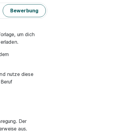
Bewerbung
Vorlage, um dich
erladen.
n dem
und nutze diese
 Beruf
nregung. Der
erweise aus.