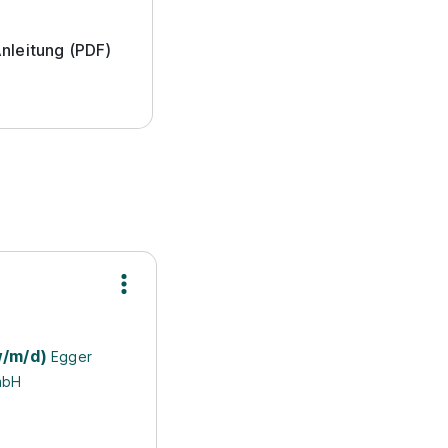
nleitung (PDF)
w/m/d)
Egger
mbH