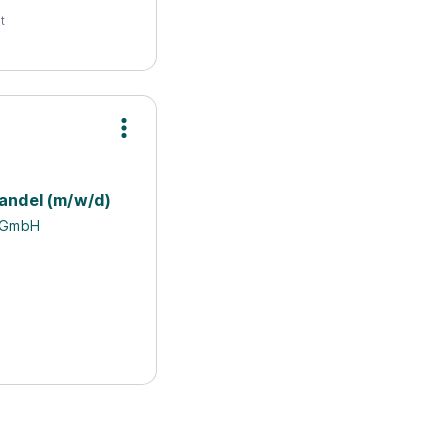
t
handel (m/w/d)
 GmbH