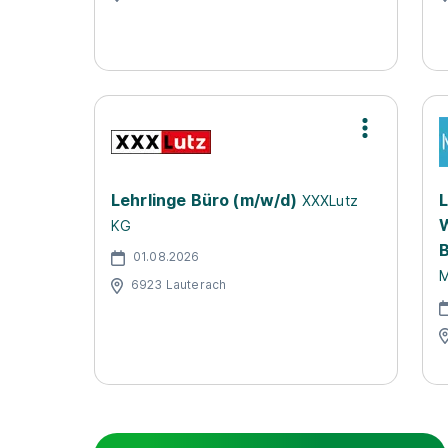
Lehrlinge Büro (m/w/d)
L
XXXLutz
W
KG
01.08.2026
M
6923 Lauterach