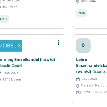
01.09.2026
6063 Rum
1220 Wien
Neu
Neu
Ö
ehrling Einzelhandel (m/w/d)
Lehre
Einzelhandelsk
öbelix GmbH
(w/m/d)
Österrei
15.07.2026
02.09.2026
8940 Liezen
Mehrere Standor
1.028 - 1.687 € 