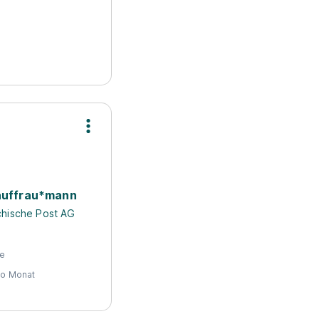
auffrau*mann
chische Post AG
te
pro Monat