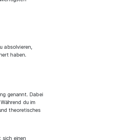
u absolvieren,
chert haben.
ung genannt. Dabei
e. Während du im
 und theoretisches
t sich einen