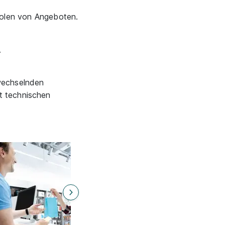
holen von Angeboten.
.
 wechselnden
it technischen