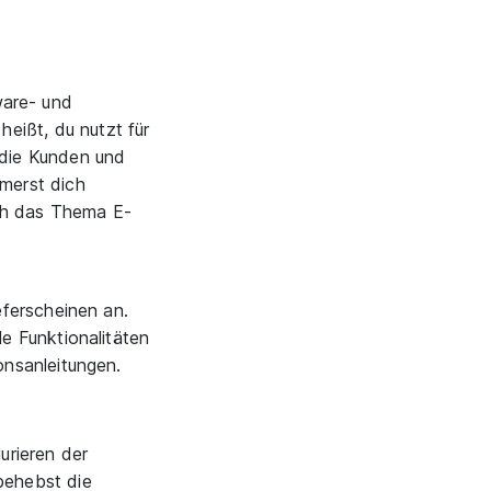
ware- und
eißt, du nutzt für
 die Kunden und
merst dich
uch das Thema E-
eferscheinen an.
e Funktionalitäten
onsanleitungen.
urieren der
behebst die