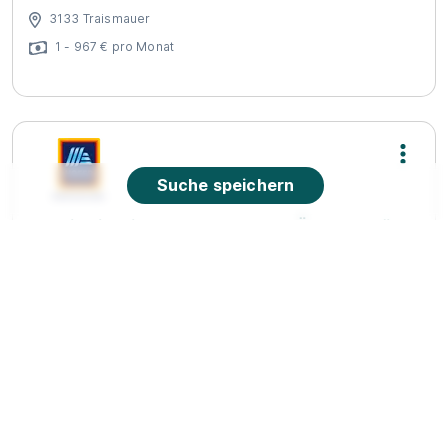
3133 Traismauer
1 - 967 € pro Monat
Suche speichern
Lehrling im Einzelhandel (m/w/d) Ötztaler Höhe
9, 6430 Ötztal-Bahnhof
HOFER KG
01.09.2026
6430 Ötztal-Bahnhof