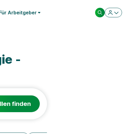
Für Arbeitgeber
ie -
llen finden