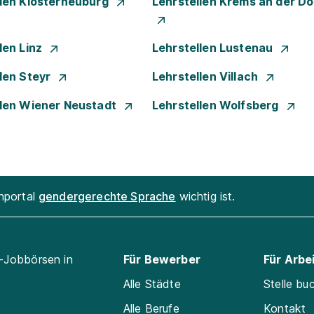
llen Klosterneuburg
Lehrstellen Krems an der D
len Linz
Lehrstellen Lustenau
len Steyr
Lehrstellen Villach
llen Wiener Neustadt
Lehrstellen Wolfsberg
enportal
gendergerechte Sprache
wichtig ist.
l-Jobbörsen in
Für Bewerber
Für Arbe
Alle Städte
Stelle bu
Alle Berufe
Kontakt