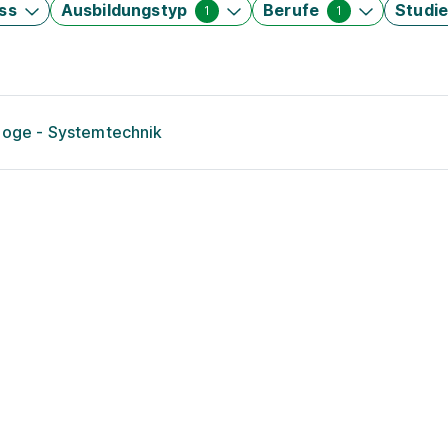
ss
Ausbildungstyp
Berufe
Studi
1
1
loge - Systemtechnik