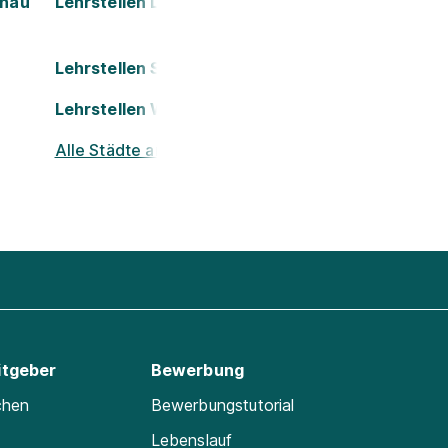
onau
Lehrstellen Leoben
Lehrstellen Salzburg
Lehrstellen Wels
Alle Städte ansehen
itgeber
Bewerbung
chen
Bewerbungstutorial
Lebenslauf