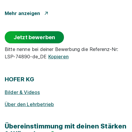
Betr. Alters­vor­sorge
Mehr anzeigen
Events
Jetzt bewerben
Rabatte
Bitte nenne bei deiner Bewerbung die Referenz-Nr:
LSP-74890-de_DE
Kopieren
Park­plätze
Ge­sund­heits­maß­nah­men
HOFER KG
Bilder & Videos
Zu­satz­qua­li­fi­ka­tio­nen
Über den Lehrbetrieb
E-Lear­ning / On­line-Kur­se
Übereinstimmung mit deinen Stärken
Exkur­sionen