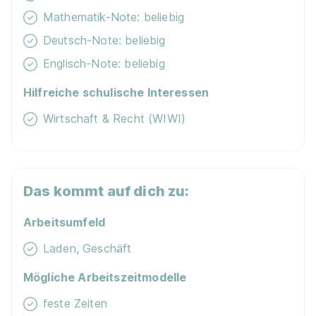
Mathematik-Note: beliebig
Deutsch-Note: beliebig
Lehrlinge Einrichtungsberater (m/w/d)
XXXLutz
Englisch-Note: beliebig
KG
Hilfreiche schulische Interessen
01.08.2026
Wirtschaft & Recht (WIWI)
4600 Wels
Das kommt auf dich zu:
Arbeitsumfeld
Lehrlinge Einrichtungsberater (m/w/d)
XXXLutz
Laden, Geschäft
KG
Mögliche Arbeitszeitmodelle
01.08.2026
feste Zeiten
6063 Rum