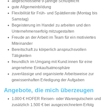
abgeschlossene 9-jährige Schulpflicht
gute Allgemeinbildung
Lehrling im Einzelhandel (m/w/d) Franz-
Flexibilität für Früh- und Spätdienste (Montag bis
Brötzner-Straße 3, 5071 Salzburg
Samstag)
HOFER KG
Begeisterung im Handel zu arbeiten und den
01.09.2026
Unternehmenserfolg mitzugestalten
5071 Salzburg
Freude an der Arbeit im Team für ein motiviertes
Miteinander
Neu
Bereitschaft zu körperlich anspruchsvollen
Tätigkeiten
freundlich im Umgang mit Kund:innen für eine
angenehme Einkaufsatmosphäre
Ö
zuverlässige und organisierte Arbeitsweise zur
gewissenhaften Erledigung der Aufgaben
Lehre Einzelhandelskauffrau*mann (w/m/d)
Angebote, die mich überzeugen
Österreichische Post AG
1.000 € HOFER Reisen- oder Warengutschein und
02.09.2026
zusätzlich 1.500 € bei ausgezeichnetem Erfolg
Mehrere Standorte