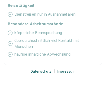
Reisetätigkeit
Dienstreisen nur in Ausnahmefällen
Besondere Arbeitsumstände
körperliche Beanspruchung
Lehrlinge Einrichtungsberater (m/w/d)
XXXLutz
überdurchschnittlich viel Kontakt mit
KG
Menschen
01.08.2026
häufige inhaltliche Abwechslung
6511 Zams
Datenschutz
|
Impressum
Lehrling Einzelhandel (m/w/d)
mömax Österreich