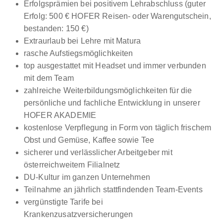
Erfolgsprämien bei positivem Lehrabschluss (guter
1.028 - 1.687 € pro Monat
Erfolg: 500 € HOFER Reisen- oder Warengutschein,
bestanden: 150 €)
Extraurlaub bei Lehre mit Matura
rasche Aufstiegsmöglichkeiten
top ausgestattet mit Headset und immer verbunden
mit dem Team
zahlreiche Weiterbildungsmöglichkeiten für die
Lehre Future Customer Expert - Einzelhandel /
persönliche und fachliche Entwicklung in unserer
Schwerpunkt Telekommunikation (w/m/d) Wien
HOFER AKADEMIE
Magenta Telekom
kostenlose Verpflegung in Form von täglich frischem
Obst und Gemüse, Kaffee sowie Tee
01.08.2026
sicherer und verlässlicher Arbeitgeber mit
1030 Wien
österreichweitem Filialnetz
1.000 - 1.530 € pro Monat
DU-Kultur im ganzen Unternehmen
Teilnahme an jährlich stattfindenden Team-Events
vergünstigte Tarife bei
Krankenzusatzversicherungen