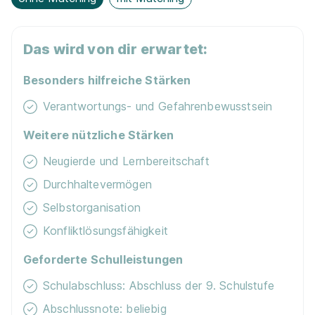
LEHRLING (m/w/d) IM EINZELHANDEL
JYSK GmbH
01.09.2026
6134 Vomp
Das wird von dir erwartet:
1.230 - 1.650 € pro Monat
Besonders hilfreiche Stärken
Verantwortungs- und Gefahrenbewusstsein
Weitere nützliche Stärken
Neugierde und Lernbereitschaft
Durchhaltevermögen
Lehrling im Einzelhandel (m/w/d) Ötztaler Höhe
9, 6430 Ötztal-Bahnhof
HOFER KG
Selbstorganisation
01.09.2026
Konfliktlösungsfähigkeit
6430 Ötztal-Bahnhof
Geforderte Schulleistungen
Schulabschluss: Abschluss der 9. Schulstufe
Abschlussnote: beliebig