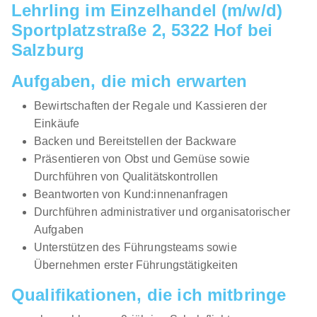
Lehrling im Einzelhandel (m/w/d)
01.08.2026
Sportplatzstraße 2, 5322 Hof bei
6063 Rum
Salzburg
Neu
Aufgaben, die mich erwarten
Bewirtschaften der Regale und Kassieren der
Einkäufe
Backen und Bereitstellen der Backware
Präsentieren von Obst und Gemüse sowie
Durchführen von Qualitätskontrollen
Lehrling Einzelhandel (m/w/d)
Möbelix GmbH
Beantworten von Kund:innenanfragen
15.07.2026
Durchführen administrativer und organisatorischer
8940 Liezen
Aufgaben
Unterstützen des Führungsteams sowie
Übernehmen erster Führungstätigkeiten
Qualifikationen, die ich mitbringe