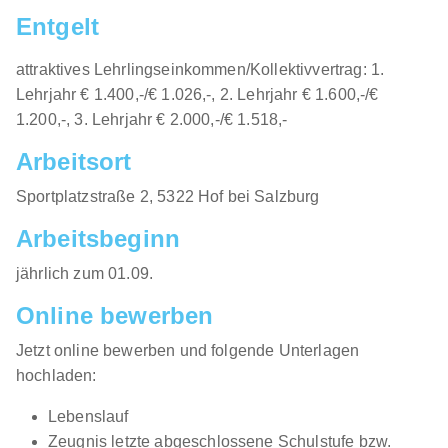
Entgelt
Lehre Future Customer Expert - Einzelhandel /
attraktives Lehrlingseinkommen/Kollektivvertrag: 1.
Schwerpunkt Telekommunikation (w/m/d) Graz
Lehrjahr € 1.400,-/€ 1.026,-, 2. Lehrjahr € 1.600,-/€
1.200,-, 3. Lehrjahr € 2.000,-/€ 1.518,-
Magenta Telekom
01.08.2026
Arbeitsort
8010 Graz
​Sportplatzstraße 2, 5322 Hof bei Salzburg​​
1.000 - 1.530 € pro Monat
Arbeitsbeginn
jährlich zum 01.09.​
Online bewerben
Jetzt online bewerben und folgende Unterlagen
hochladen:
Lehrlinge Einrichtungsberater (m/w/d)
XXXLutz
KG
Lebenslauf
Zeugnis letzte abgeschlossene Schulstufe bzw.
01.08.2026