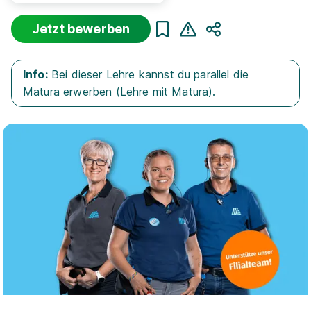
Jetzt bewerben
Teilen
Sortierung
Beginn
Schulabschluss
Au
Info:
Bei dieser Lehre kannst du parallel die
Suche zurücksetzen
Matura erwerben (Lehre mit Matura).
Infos zum Beruf Einzelhandelskaufmann
411 offene Lehrstellen
Lehrling Einzelhandel (m/w/d)
mömax Österreich
GmbH