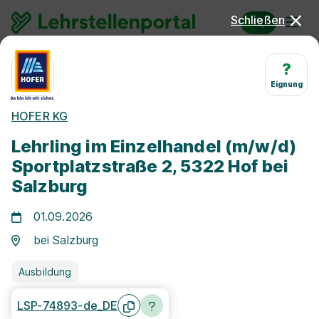
Schließen
Lehrstellen
Einzelhandelskaufmann/-frau
?
Eignung
Lehrstellen
HOFER KG
Einzelhandelskaufmann/-
Lehrling im Einzelhandel (m/w/d)
frau 2026
Sportplatzstraße 2, 5322 Hof bei
Salzburg
01.09.2026
bei Salzburg
Ausbildung
Freie Stellen finden
LSP-74893-de_DE