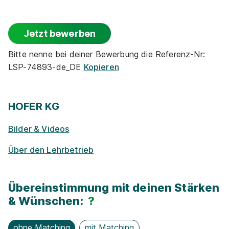
1210 Wien
Events
Jetzt bewerben
Rabatte
Bitte nenne bei deiner Bewerbung die Referenz-Nr:
LSP-74893-de_DE
Kopieren
Park­plätze
Lehre im Einzelhandel Gartencenter (w/m/d)
Ge­sund­heits­maß­nah­men
HOFER KG
2026
Hornbach Baumarkt GmbH
12.05.2026
Bilder & Videos
Zu­satz­qua­li­fi­ka­tio­nen
3100 St. Pölten
Über den Lehrbetrieb
E-Lear­ning / On­line-Kur­se
Übereinstimmung mit deinen Stärken
Exkur­sionen
& Wünschen:
?
ohne Matching
mit Matching