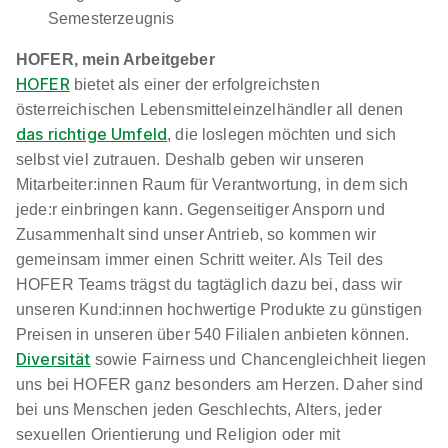
Semesterzeugnis
4840 Vöcklabruck
HOFER, mein Arbeitgeber
Neu
HOFER
bietet als einer der erfolgreichsten
österreichischen Lebensmitteleinzelhändler all denen
das richtige Umfeld
, die loslegen möchten und sich
selbst viel zutrauen. Deshalb geben wir unseren
Mitarbeiter:innen Raum für Verantwortung, in dem sich
jede:r einbringen kann. Gegenseitiger Ansporn und
Zusammenhalt sind unser Antrieb, so kommen wir
Lehrling im Einzelhandel (m/w/d) Eferdinger
gemeinsam immer einen Schritt weiter. Als Teil des
Straße 79, 4702 Wallern an der Trattnach
HOFER Teams trägst du tagtäglich dazu bei, dass wir
HOFER KG
unseren Kund:innen hochwertige Produkte zu günstigen
01.09.2026
Preisen in unseren über 540 Filialen anbieten können.
4702 an der Trattnach
Diversität
sowie Fairness und Chancengleichheit liegen
uns bei HOFER ganz besonders am Herzen. Daher sind
bei uns Menschen jeden Geschlechts, Alters, jeder
sexuellen Orientierung und Religion oder mit