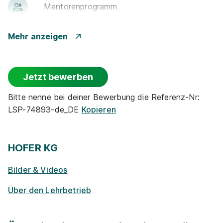
Men­to­ren­pro­gramm
Betr. Alters­vor­sorge
Mehr anzeigen
Events
Jetzt bewerben
Rabatte
Bitte nenne bei deiner Bewerbung die Referenz-Nr:
LSP-74893-de_DE
Kopieren
Park­plätze
Ge­sund­heits­maß­nah­men
HOFER KG
Bilder & Videos
Zu­satz­qua­li­fi­ka­tio­nen
Über den Lehrbetrieb
E-Lear­ning / On­line-Kur­se