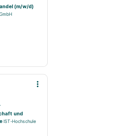
handel (m/w/d)
 GmbH
r
chaft und
e
IST-Hochschule