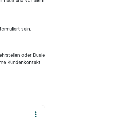
rn neue und vor allem
ormuliert sein.
ehrstellen oder Duale
gerne Kundenkontakt