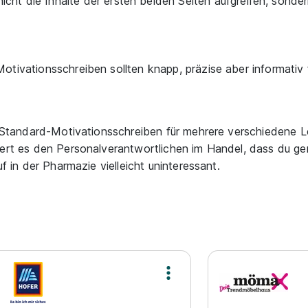
 nicht die Inhalte der ersten beiden Seiten aufgreifen, sonde
otivationsschreiben sollten knapp, präzise aber informativ f
in Standard-Motivationsschreiben für mehrere verschiedene L
siert es den Personalverantwortlichen im Handel, dass du 
uf in der Pharmazie vielleicht uninteressant.