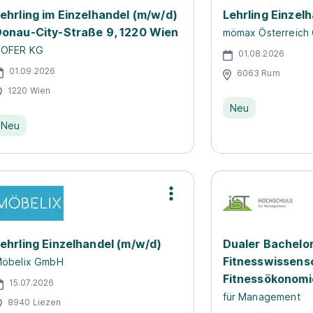
ehrling im Einzelhandel (m/w/d)
Lehrling Einzel
onau-City-Straße 9, 1220 Wien
mömax Österreich
OFER KG
01.08.2026
01.09.2026
6063 Rum
1220 Wien
Neu
Neu
ehrling Einzelhandel (m/w/d)
Dualer Bachelo
Fitnesswissens
öbelix GmbH
Fitnessökonomi
15.07.2026
für Management
8940 Liezen