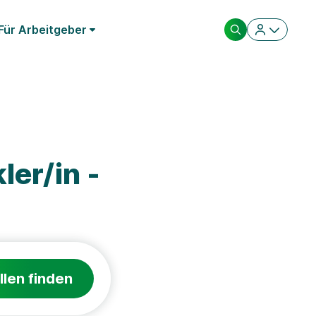
Für Arbeitgeber
er/in -
llen finden