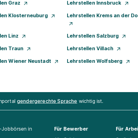
llen Graz
Lehrstellen Innsbruck
llen Klosterneuburg
Lehrstellen Krems an der D
len Linz
Lehrstellen Salzburg
llen Traun
Lehrstellen Villach
llen Wiener Neustadt
Lehrstellen Wolfsberg
enportal
gendergerechte Sprache
wichtig ist.
l-Jobbörsen in
Für Bewerber
Für Arbe