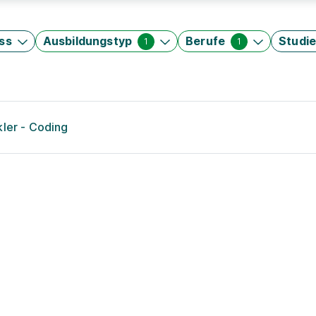
ss
Ausbildungstyp
Berufe
Studi
1
1
kler - Coding