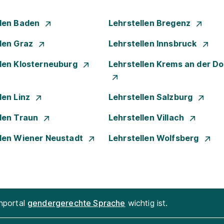
llen Baden
Lehrstellen Bregenz
llen Graz
Lehrstellen Innsbruck
llen Klosterneuburg
Lehrstellen Krems an der D
len Linz
Lehrstellen Salzburg
llen Traun
Lehrstellen Villach
llen Wiener Neustadt
Lehrstellen Wolfsberg
enportal
gendergerechte Sprache
wichtig ist.