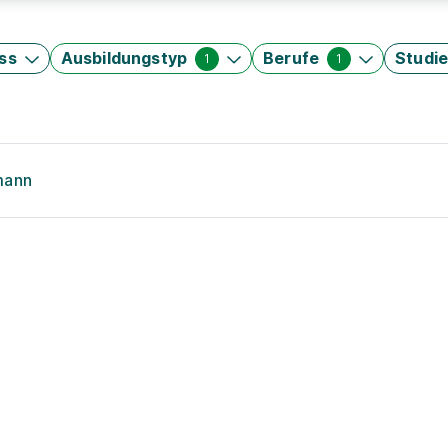
ss
Ausbildungstyp
Berufe
Studi
1
1
mann