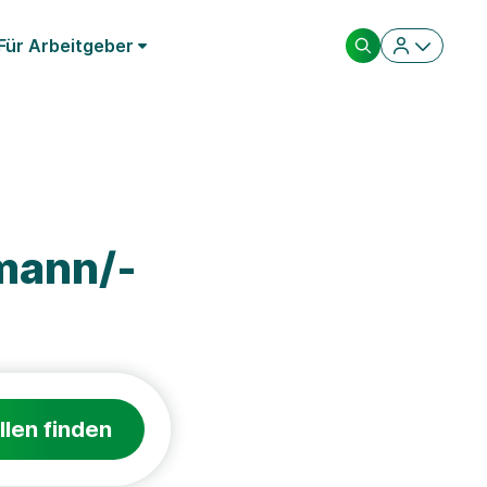
Für Arbeitgeber
mann/-
llen finden