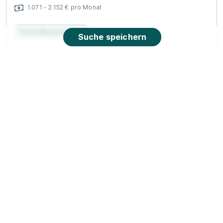
1.071 - 2.152 € pro Monat
Schnellbewerbung
Suche speichern
Lehre Oberflächentechniker (m/w/d)
Collini
GmbH Marchtrenk
01.09.2026
4614 Marchtrenk
1.071 € pro Monat