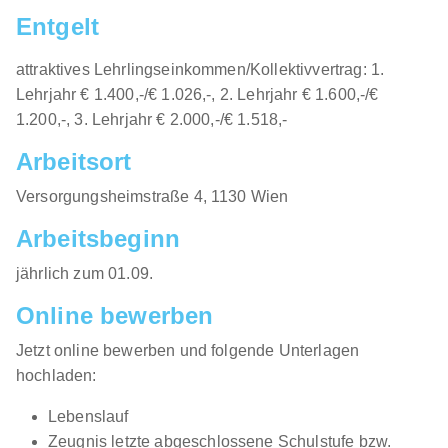
Straße 14, 1080 Wien
HOFER KG
Entgelt
01.09.2026
attraktives Lehrlingseinkommen/Kollektivvertrag: 1.
1080 Wien
Lehrjahr € 1.400,-/€ 1.026,-, 2. Lehrjahr € 1.600,-/€
1.200,-, 3. Lehrjahr € 2.000,-/€ 1.518,-
Arbeitsort
​Versorgungsheimstraße 4, 1130 Wien​​
Arbeitsbeginn
Lehrling im Einzelhandel (m/w/d)
jährlich zum 01.09.​
Favoritenstraße 27 27a, 1040 Wien
HOFER KG
01.09.2026
Online bewerben
1040 Wien
Jetzt online bewerben und folgende Unterlagen
hochladen:
Lebenslauf
Zeugnis letzte abgeschlossene Schulstufe bzw.