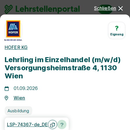
Schließen
Lehrstellen
Wien
Einzelhandelskaufmann/-frau
?
Eignung
Lehrstellen Wien
HOFER KG
Einzelhandelskaufmann/-
Lehrling im Einzelhandel (m/w/d)
frau
Versorgungsheimstraße 4, 1130
Wien
01.09.2026
Wien
25 km
Ausbildung
Freie Stellen finden
LSP-74367-de_DE