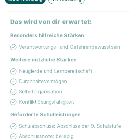
Lehrling im Einzelhandel (m/w/d)
Das wird von dir erwartet:
Heigerleinstraße 41, 1160 Wien
HOFER KG
Besonders hilfreiche Stärken
01.09.2026
Verantwortungs- und Gefahrenbewusstsein
1160 Wien
Weitere nützliche Stärken
Neugierde und Lernbereitschaft
Durchhaltevermögen
Selbstorganisation
Konfliktlösungsfähigkeit
Lehrling im Einzelhandel (m/w/d) Nußdorfer
Straße 73, 1090 Wien
HOFER KG
Geforderte Schulleistungen
01.09.2026
Schulabschluss: Abschluss der 9. Schulstufe
1090 Wien
Abschlussnote: beliebig