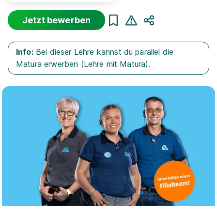
Jetzt bewerben
Teilen
Sortierung
Beginn
Schulabschluss
Au
Info:
Bei dieser Lehre kannst du parallel die
Suche zurücksetzen
Matura erwerben (Lehre mit Matura).
Infos zum Beruf Einzelhandelskaufmann
82 offene Lehrstellen
Lehrling im Einzelhandel (m/w/d) Neutorgasse
2, 1010 Wien
HOFER KG