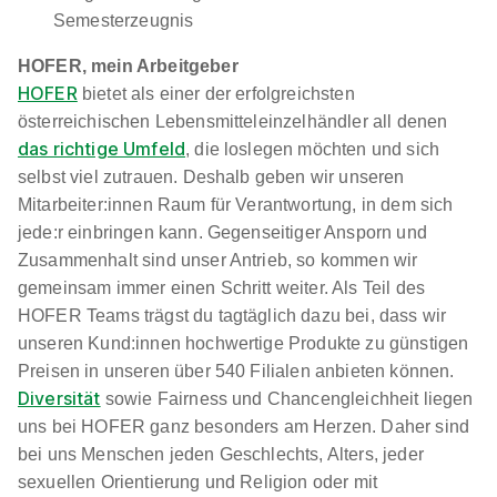
Semesterzeugnis
HOFER, mein Arbeitgeber
Lehrling im Einzelhandel (m/w/d) Marxergasse
HOFER
bietet als einer der erfolgreichsten
29, 1030 Wien
HOFER KG
österreichischen Lebensmitteleinzelhändler all denen
01.09.2026
das richtige Umfeld
, die loslegen möchten und sich
1030 Wien
selbst viel zutrauen. Deshalb geben wir unseren
Mitarbeiter:innen Raum für Verantwortung, in dem sich
jede:r einbringen kann. Gegenseitiger Ansporn und
Zusammenhalt sind unser Antrieb, so kommen wir
gemeinsam immer einen Schritt weiter. Als Teil des
90%
HOFER Teams trägst du tagtäglich dazu bei, dass wir
Eignung
unseren Kund:innen hochwertige Produkte zu günstigen
Preisen in unseren über 540 Filialen anbieten können.
Diversität
sowie Fairness und Chancengleichheit liegen
Du bist noch unentschlossen?
uns bei HOFER ganz besonders am Herzen. Daher sind
Geh auf Nummer sicher mit unserem Berufswahltest.
bei uns Menschen jeden Geschlechts, Alters, jeder
Eignung checken und passende Stelle finden.
sexuellen Orientierung und Religion oder mit