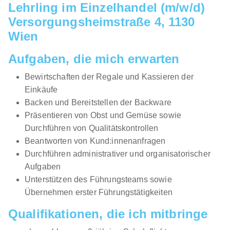
Lehrling im Einzelhandel (m/w/d)
01.09.2026
Versorgungsheimstraße 4, 1130
1010 Wien
Wien
Aufgaben, die mich erwarten
Bewirtschaften der Regale und Kassieren der
Einkäufe
Backen und Bereitstellen der Backware
Lehre Future Customer Expert - Einzelhandel /
Präsentieren von Obst und Gemüse sowie
Schwerpunkt Telekommunikation (w/m/d) Wien
Durchführen von Qualitätskontrollen
Magenta Telekom
Beantworten von Kund:innenanfragen
Durchführen administrativer und organisatorischer
01.08.2026
Aufgaben
1030 Wien
Unterstützen des Führungsteams sowie
1.000 - 1.530 € pro Monat
Übernehmen erster Führungstätigkeiten
Qualifikationen, die ich mitbringe