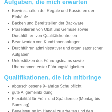
Aufgaben, die mich erwarten
01.08.2026
Bewirtschaften der Regale und Kassieren der
4840 Vöcklabruck
Einkäufe
Backen und Bereitstellen der Backware
Neu
Präsentieren von Obst und Gemüse sowie
Durchführen von Qualitätskontrollen
Beantworten von Kund:innenanfragen
Durchführen administrativer und organisatorischer
Aufgaben
Unterstützen des Führungsteams sowie
Lehrling im Einzelhandel (m/w/d) Eferdinger
Übernehmen erster Führungstätigkeiten
Straße 79, 4702 Wallern an der Trattnach
Qualifikationen, die ich mitbringe
HOFER KG
abgeschlossene 9-jährige Schulpflicht
01.09.2026
gute Allgemeinbildung
4702 an der Trattnach
Flexibilität für Früh- und Spätdienste (Montag bis
Samstag)
Begeisterung im Handel zu arbeiten und den