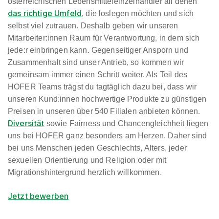
österreichischen Lebensmitteleinzelhändler all denen
4600 Wels
das richtige Umfeld
, die loslegen möchten und sich
selbst viel zutrauen. Deshalb geben wir unseren
Neu
Mitarbeiter:innen Raum für Verantwortung, in dem sich
jede:r einbringen kann. Gegenseitiger Ansporn und
Zusammenhalt sind unser Antrieb, so kommen wir
gemeinsam immer einen Schritt weiter. Als Teil des
HOFER Teams trägst du tagtäglich dazu bei, dass wir
unseren Kund:innen hochwertige Produkte zu günstigen
Preisen in unseren über 540 Filialen anbieten können.
Lehrling Einzelhandel (m/w/d)
mömax Österreich
Diversität
sowie Fairness und Chancengleichheit liegen
GmbH
uns bei HOFER ganz besonders am Herzen. Daher sind
01.08.2026
bei uns Menschen jeden Geschlechts, Alters, jeder
4020 Linz
sexuellen Orientierung und Religion oder mit
Migrationshintergrund herzlich willkommen.
Jetzt bewerben
90%