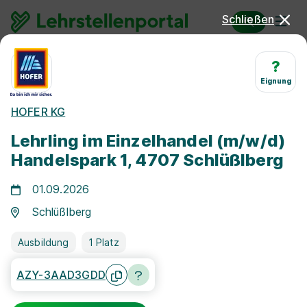
Schließen
Lehrstellen
Einzelhandelskaufmann/-frau
?
Eignung
Lehrstellen
HOFER KG
Einzelhandelskaufmann/-
Lehrling im Einzelhandel (m/w/d)
frau 2026
Handelspark 1, 4707 Schlüßlberg
01.09.2026
Schlüßlberg
Ausbildung
1 Platz
AZY-3AAD3GDD
Freie Stellen finden