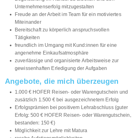
Unternehmenserfolg mitzugestalten
Freude an der Arbeit im Team für ein motiviertes
Miteinander
Bereitschaft zu körperlich anspruchsvollen
Lehrling Einzelhandel (m/w/d)
mömax Österreich
Tätigkeiten
GmbH
freundlich im Umgang mit Kund:innen für eine
01.08.2026
angenehme Einkaufsatmosphäre
1210 Wien
zuverlässige und organisierte Arbeitsweise zur
gewissenhaften Erledigung der Aufgaben
Neu
Angebote, die mich überzeugen
1.000 € HOFER Reisen- oder Warengutschein und
zusätzlich 1.500 € bei ausgezeichnetem Erfolg
Ö
Erfolgsprämien bei positivem Lehrabschluss (guter
Erfolg: 500 € HOFER Reisen- oder Warengutschein,
bestanden: 150 €)
Lehre Einzelhandelskauffrau*mann (w/m/d)
Möglichkeit zur Lehre mit Matura
Österreichische Post AG