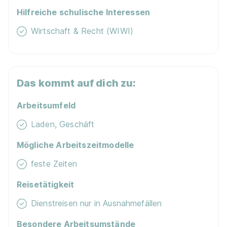
Hilfreiche schulische Interessen
Wirtschaft & Recht (WIWI)
Lehrlinge Einrichtungsberater (m/w/d)
XXXLutz
Das kommt auf dich zu:
KG
01.08.2026
Arbeitsumfeld
6063 Rum
Laden, Geschäft
Neu
Mögliche Arbeitszeitmodelle
feste Zeiten
Reisetätigkeit
Dienstreisen nur in Ausnahmefällen
Besondere Arbeitsumstände