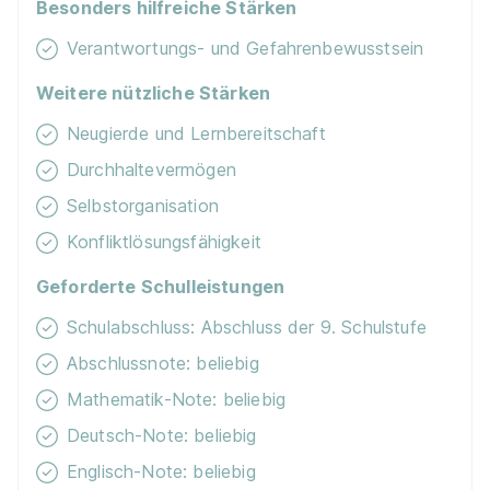
Besonders hilfreiche Stärken
Lehre im Einzelhandel Gartencenter (w/m/d)
Verantwortungs- und Gefahrenbewusstsein
2026
Hornbach Baumarkt GmbH
Weitere nützliche Stärken
12.05.2026
3100 St. Pölten
Neugierde und Lernbereitschaft
Durchhaltevermögen
Selbstorganisation
Konfliktlösungsfähigkeit
Geforderte Schulleistungen
Lehrling im Einzelhandel (m/w/d) Franz-
Schulabschluss: Abschluss der 9. Schulstufe
Brötzner-Straße 3, 5071 Salzburg
HOFER KG
Abschlussnote: beliebig
01.09.2026
Mathematik-Note: beliebig
5071 Salzburg
Deutsch-Note: beliebig
Neu
Englisch-Note: beliebig