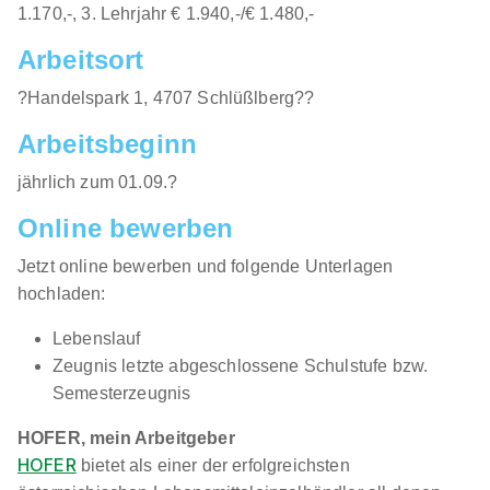
1.170,-, 3. Lehrjahr € 1.940,-/€ 1.480,-
Arbeitsort
?Handelspark 1, 4707 Schlüßlberg??
Lehrling im Einzelhandel (m/w/d) Ötztaler Höhe
Arbeitsbeginn
9, 6430 Ötztal-Bahnhof
HOFER KG
jährlich zum 01.09.?
01.09.2026
Online bewerben
6430 Ötztal-Bahnhof
Jetzt online bewerben und folgende Unterlagen
hochladen:
Lebenslauf
Zeugnis letzte abgeschlossene Schulstufe bzw.
Semesterzeugnis
Lehrlinge Einrichtungsberater (m/w/d)
XXXLutz
HOFER, mein Arbeitgeber
KG
HOFER
bietet als einer der erfolgreichsten
01.08.2026