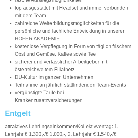
rasche Aufstiegsmöglichkeiten
02.09.2026
top ausgestattet mit Headset und immer verbunden
Mehrere Standorte
mit dem Team
1.028 - 1.687 € pro Monat
zahlreiche Weiterbildungsmöglichkeiten für die
persönliche und fachliche Entwicklung in unserer
HOFER AKADEMIE
kostenlose Verpflegung in Form von täglich frischem
Obst und Gemüse, Kaffee sowie Tee
sicherer und verlässlicher Arbeitgeber mit
österreichweitem Filialnetz
Lehre Future Customer Expert - Einzelhandel /
DU-Kultur im ganzen Unternehmen
Schwerpunkt Telekommunikation (w/m/d) Wien
Teilnahme an jährlich stattfindenden Team-Events
vergünstigte Tarife bei
Magenta Telekom
Krankenzusatzversicherungen
01.08.2026
1030 Wien
Entgelt
1.000 - 1.530 € pro Monat
attraktives Lehrlingseinkommen/Kollektivvertrag: 1.
Lehrjahr € 1.320,-/€ 1.000,-, 2. Lehrjahr € 1.540,-/€