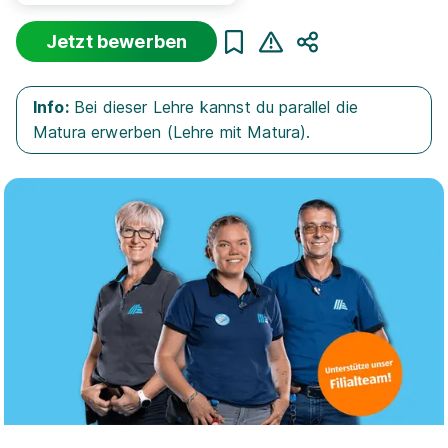
Jetzt bewerben
Teilen
Sortierung
Beginn
Schulabschluss
Au
Info:
Bei dieser Lehre kannst du parallel die
Suche zurücksetzen
Matura erwerben (Lehre mit Matura).
Infos zum Beruf Einzelhandelskaufmann
421 offene Lehrstellen
Lehrling im Einzelhandel (m/w/d) Flirstraße 25,
6500 Landeck
HOFER KG