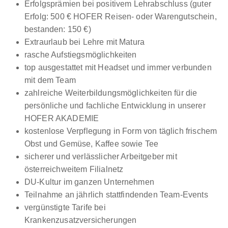
01.09.2026
Erfolgsprämien bei positivem Lehrabschluss (guter
Erfolg: 500 € HOFER Reisen- oder Warengutschein,
6134 Vomp
bestanden: 150 €)
1.230 - 1.650 € pro Monat
Extraurlaub bei Lehre mit Matura
rasche Aufstiegsmöglichkeiten
top ausgestattet mit Headset und immer verbunden
mit dem Team
zahlreiche Weiterbildungsmöglichkeiten für die
persönliche und fachliche Entwicklung in unserer
HOFER AKADEMIE
Lehrling Einzelhandel (m/w/d)
Möbelix GmbH
kostenlose Verpflegung in Form von täglich frischem
15.07.2026
Obst und Gemüse, Kaffee sowie Tee
8940 Liezen
sicherer und verlässlicher Arbeitgeber mit
österreichweitem Filialnetz
DU-Kultur im ganzen Unternehmen
Teilnahme an jährlich stattfindenden Team-Events
vergünstigte Tarife bei
Ö
Krankenzusatzversicherungen