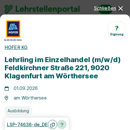
Schließen
Lehrstellen
Einzelhandelskaufmann/-frau
?
Eignung
Lehrstellen
HOFER KG
Einzelhandelskaufmann/-
Lehrling im Einzelhandel (m/w/d)
frau 2026
Feldkirchner Straße 221, 9020
Klagenfurt am Wörthersee
01.09.2026
am Wörthersee
Ausbildung
Freie Stellen finden
LSP-74636-de_DE