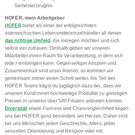
1.000 - 1.530 € pro Monat
Semesterzeugnis
HOFER, mein Arbeitgeber
HOFER
bietet als einer der erfolgreichsten
österreichischen Lebensmitteleinzelhändler all denen
das richtige Umfeld
, die loslegen möchten und sich
selbst viel zutrauen. Deshalb geben wir unseren
Mitarbeiter:innen Raum für Verantwortung, in dem sich
Lehre Future Customer Expert - Einzelhandel /
jede:r einbringen kann. Gegenseitiger Ansporn und
Schwerpunkt Telekommunikation (w/m/d) Graz
Zusammenhalt sind unser Antrieb, so kommen wir
Magenta Telekom
gemeinsam immer einen Schritt weiter. Als Teil des
01.08.2026
HOFER Teams trägst du tagtäglich dazu bei, dass wir
8010 Graz
unseren Kund:innen hochwertige Produkte zu günstigen
1.000 - 1.530 € pro Monat
Preisen in unseren über 540 Filialen anbieten können.
Diversität
sowie Fairness und Chancengleichheit liegen
uns bei HOFER ganz besonders am Herzen. Daher sind
bei uns Menschen jeden Geschlechts, Alters, jeder
sexuellen Orientierung und Religion oder mit
90%