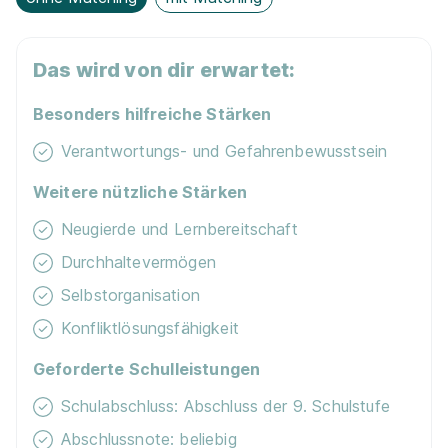
GmbH
01.08.2026
1210 Wien
Das wird von dir erwartet:
Besonders hilfreiche Stärken
Verantwortungs- und Gefahrenbewusstsein
Weitere nützliche Stärken
Neugierde und Lernbereitschaft
Lehrling im Einzelhandel (m/w/d) Langenloiser
Durchhaltevermögen
Straße 81, 3542 Gföhl
HOFER KG
Selbstorganisation
01.09.2026
Konfliktlösungsfähigkeit
3542 Gföhl
Geforderte Schulleistungen
Neu
Schulabschluss: Abschluss der 9. Schulstufe
Abschlussnote: beliebig