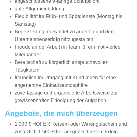
abgeschlossene 9-jährige Schulpflicht
gute Allgemeinbildung
Flexibilität für Früh- und Spätdienste (Montag bis
Samstag)
Begeisterung im Handel zu arbeiten und den
Lehrling Einzelhandel (m/w/d)
mömax Österreich
Unternehmenserfolg mitzugestalten
GmbH
Freude an der Arbeit im Team für ein motiviertes
01.08.2026
Miteinander
6063 Rum
Bereitschaft zu körperlich anspruchsvollen
Tätigkeiten
Neu
freundlich im Umgang mit Kund:innen für eine
angenehme Einkaufsatmosphäre
zuverlässige und organisierte Arbeitsweise zur
gewissenhaften Erledigung der Aufgaben
Angebote, die mich überzeugen
1.000 € HOFER Reisen- oder Warengutschein und
LEHRLING (m/w/d) IM EINZELHANDEL
JYSK GmbH
zusätzlich 1.500 € bei ausgezeichnetem Erfolg