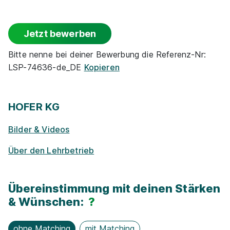
Events
Jetzt bewerben
Rabatte
Bitte nenne bei deiner Bewerbung die Referenz-Nr:
LSP-74636-de_DE
Kopieren
Park­plätze
Lehrlinge Einrichtungsberater (m/w/d)
XXXLutz
KG
Ge­sund­heits­maß­nah­men
HOFER KG
01.08.2026
4840 Vöcklabruck
Bilder & Videos
Zu­satz­qua­li­fi­ka­tio­nen
Über den Lehrbetrieb
E-Lear­ning / On­line-Kur­se
Übereinstimmung mit deinen Stärken
Exkur­sionen
& Wünschen:
?
Lehrling Einzelhandel (m/w/d)
mömax Österreich
ohne Matching
mit Matching