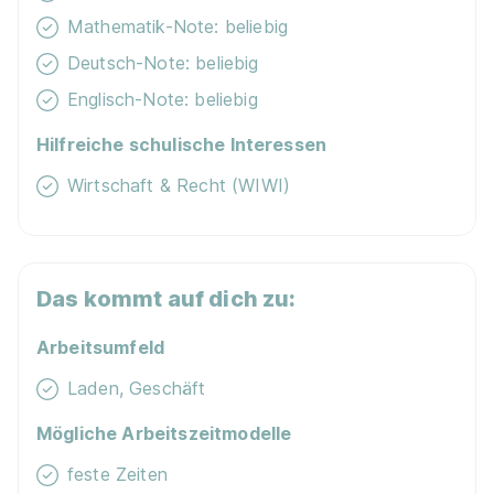
Mathematik-Note: beliebig
Deutsch-Note: beliebig
Englisch-Note: beliebig
Lehrling im Einzelhandel (m/w/d) Grillgasse 13,
1110 Wien
HOFER KG
Hilfreiche schulische Interessen
01.09.2026
Wirtschaft & Recht (WIWI)
1110 Wien
Neu
Das kommt auf dich zu:
Arbeitsumfeld
Laden, Geschäft
Mögliche Arbeitszeitmodelle
Lehrling im Einzelhandel (m/w/d)
Gundertshausen 114, 5142 Eggelsberg
HOFER KG
feste Zeiten