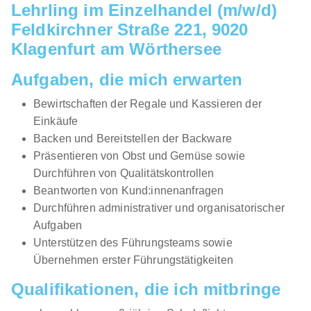
Lehrling im Einzelhandel (m/w/d)
01.09.2026
Feldkirchner Straße 221, 9020
6500 Landeck
Klagenfurt am Wörthersee
Neu
Aufgaben, die mich erwarten
Bewirtschaften der Regale und Kassieren der
Einkäufe
Backen und Bereitstellen der Backware
Präsentieren von Obst und Gemüse sowie
Durchführen von Qualitätskontrollen
Lehrling im Einzelhandel (m/w/d) Donau-City-
Beantworten von Kund:innenanfragen
Straße 9, 1220 Wien
HOFER KG
Durchführen administrativer und organisatorischer
01.09.2026
Aufgaben
1220 Wien
Unterstützen des Führungsteams sowie
Übernehmen erster Führungstätigkeiten
Neu
Qualifikationen, die ich mitbringe