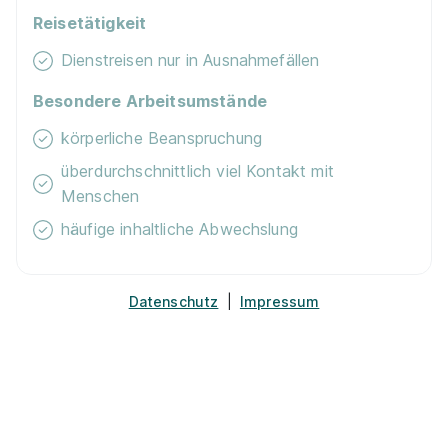
01.09.2026
Reisetätigkeit
5142 Eggelsberg
Dienstreisen nur in Ausnahmefällen
Neu
Besondere Arbeitsumstände
körperliche Beanspruchung
überdurchschnittlich viel Kontakt mit
Menschen
häufige inhaltliche Abwechslung
Lehrling im Einzelhandel (m/w/d) Hofer Straße 1,
4843 Ampflwang im Hausruckwald
HOFER KG
Datenschutz
|
Impressum
01.09.2026
4843 im Hausruckwald
Neu