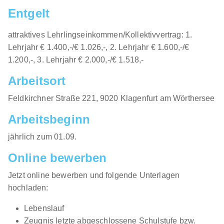
Entgelt
Lehre Einzelhandelskauffrau*mann (w/m/d)
Österreichische Post AG
attraktives Lehrlingseinkommen/Kollektivvertrag: 1.
02.09.2026
Lehrjahr € 1.400,-/€ 1.026,-, 2. Lehrjahr € 1.600,-/€
Mehrere Standorte
1.200,-, 3. Lehrjahr € 2.000,-/€ 1.518,-
1.028 - 1.687 € pro Monat
Arbeitsort
​Feldkirchner Straße 221, 9020 Klagenfurt am Wörthersee​​
Arbeitsbeginn
jährlich zum 01.09.​
Online bewerben
Lehre Future Customer Expert - Einzelhandel /
Schwerpunkt Telekommunikation (w/m/d) Wien
Jetzt online bewerben und folgende Unterlagen
Magenta Telekom
hochladen:
01.08.2026
Lebenslauf
1030 Wien
Zeugnis letzte abgeschlossene Schulstufe bzw.