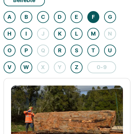
Beliebte
A
B
C
D
E
F
G
H
I
J
K
L
M
N
O
P
Q
R
S
T
U
V
W
X
Y
Z
0-9