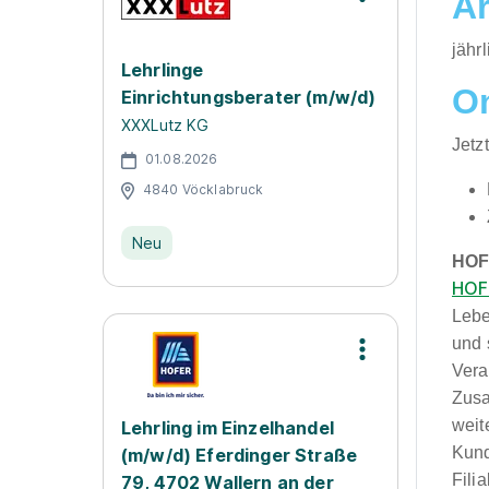
Ar
jähr
Lehrlinge
O
Einrichtungsberater (m/w/d)
XXXLutz KG
Jetz
01.08.2026
4840 Vöcklabruck
Neu
HOF
HOF
Lebe
und 
Vera
Zusa
weit
Lehrling im Einzelhandel
Kund
(m/w/d) Eferdinger Straße
Fili
79, 4702 Wallern an der