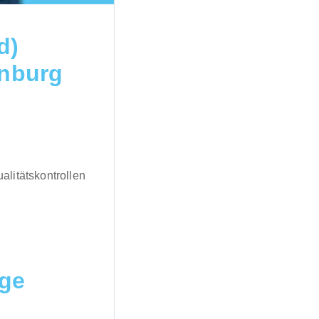
d)
enburg
litätskontrollen
nge