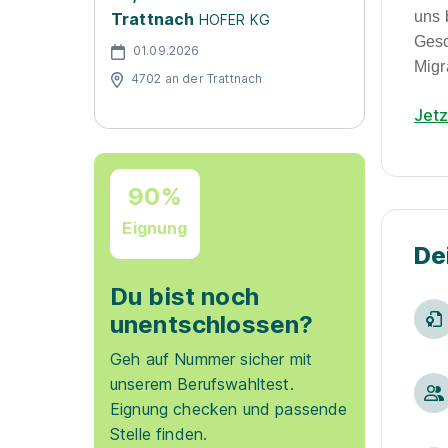
uns 
Trattnach
HOFER KG
Gesc
01.09.2026
Migr
4702 an der Trattnach
Jet
90%
Eignung
De
Du bist noch
unentschlossen?
Geh auf Nummer sicher mit
unserem Berufswahltest.
Eignung checken und passende
Stelle finden.