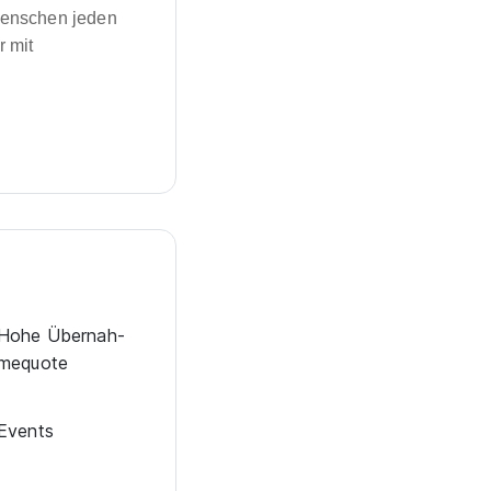
Menschen jeden
r mit
Hohe Über­nah­
me­quote
Events