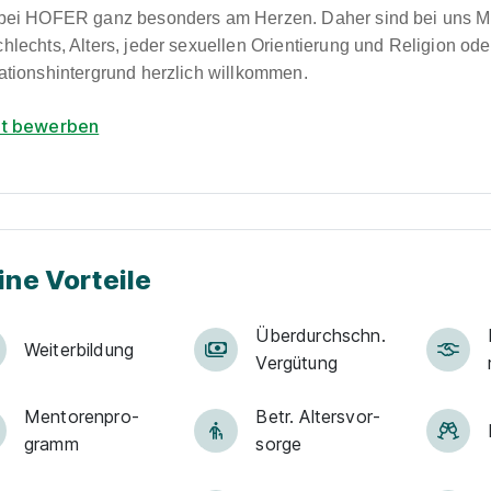
bei HOFER ganz besonders am Herzen. Daher sind bei uns 
hlechts, Alters, jeder sexuellen Orientierung und Religion ode
ationshintergrund herzlich willkommen.
zt bewerben
ine Vorteile
Über­durch­schn.
Weiter­bildung
Ver­gü­tung
Men­to­ren­pro­
Betr. Alters­vor­
gramm
sorge