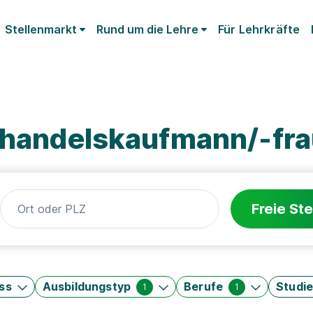
Stellenmarkt
Rund um die Lehre
Für Lehrkräfte
elhandelskaufmann/-fr
Freie Ste
ss
Ausbildungstyp
Berufe
Studi
1
1