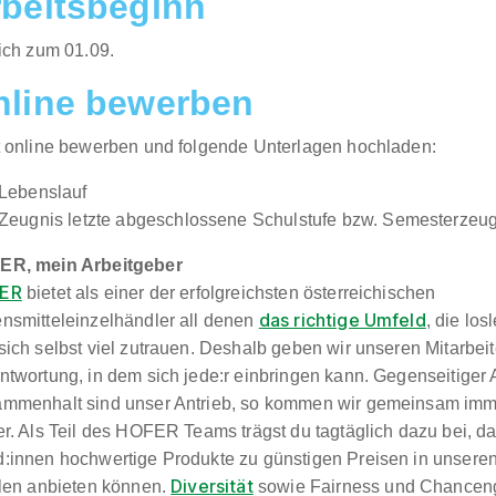
beitsbeginn
lich zum 01.09.​
nline bewerben
t online bewerben und folgende Unterlagen hochladen:
Lebenslauf
Zeugnis letzte abgeschlossene Schulstufe bzw. Semesterzeu
ER, mein Arbeitgeber
ER
bietet als einer der erfolgreichsten österreichischen
das richtige Umfeld
nsmitteleinzelhändler all denen
, die lo
sich selbst viel zutrauen. Deshalb geben wir unseren Mitarbei
ntwortung, in dem sich jede:r einbringen kann. Gegenseitiger
mmenhalt sind unser Antrieb, so kommen wir gemeinsam imme
er. Als Teil des HOFER Teams trägst du tagtäglich dazu bei, d
:innen hochwertige Produkte zu günstigen Preisen in unsere
Diversität
alen anbieten können.
sowie Fairness und Chancengl