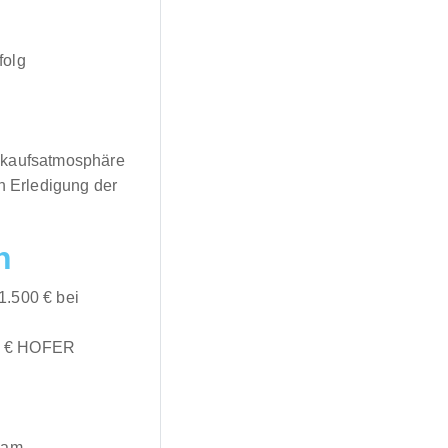
folg
nkaufsatmosphäre
n Erledigung der
n
1.500 € bei
00 € HOFER
eam