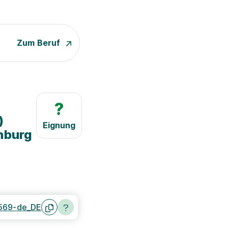
Zum Beruf
?
)
Eignung
nburg
569-de_DE