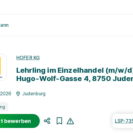
mann
HOFER KG
Lehrling im Einzelhandel (m/w/d
Hugo-Wolf-Gasse 4, 8750 Jude
.2026
Judenburg
ung
zt bewerben
LSP-73
Teilen