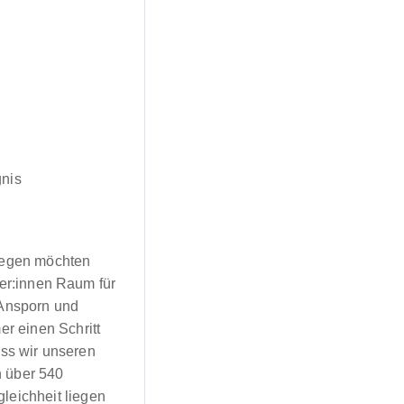
gnis
slegen möchten
ter:innen Raum für
 Ansporn und
r einen Schritt
ass wir unseren
n über 540
eichheit liegen