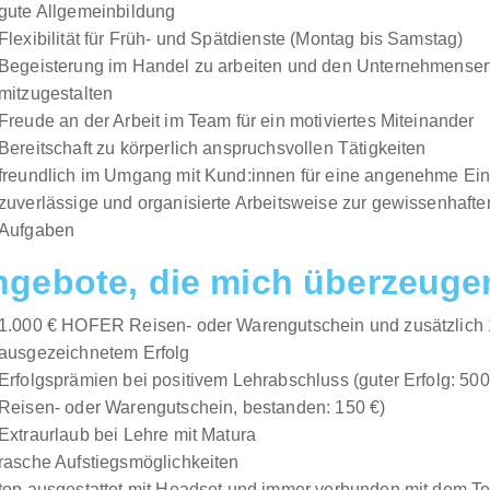
gute Allgemeinbildung
Flexibilität für Früh- und Spätdienste (Montag bis Samstag)
Begeisterung im Handel zu arbeiten und den Unternehmenser
mitzugestalten
Freude an der Arbeit im Team für ein motiviertes Miteinander
Bereitschaft zu körperlich anspruchsvollen Tätigkeiten
freundlich im Umgang mit Kund:innen für eine angenehme Ei
zuverlässige und organisierte Arbeitsweise zur gewissenhafte
Aufgaben
ngebote, die mich überzeuge
1.000 € HOFER Reisen- oder Warengutschein und zusätzlich 
ausgezeichnetem Erfolg
Erfolgsprämien bei positivem Lehrabschluss (guter Erfolg: 5
Reisen- oder Warengutschein, bestanden: 150 €)
Extraurlaub bei Lehre mit Matura
rasche Aufstiegsmöglichkeiten
top ausgestattet mit Headset und immer verbunden mit dem T