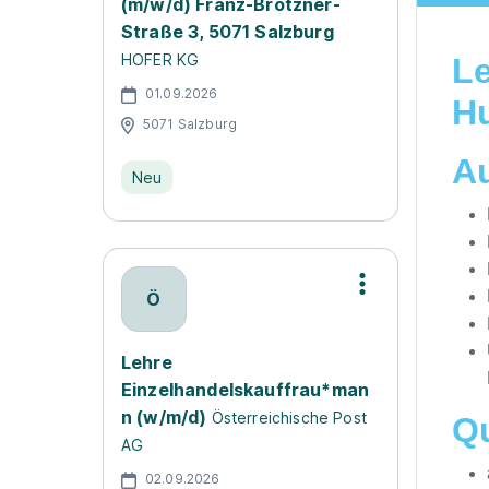
(m/w/d) Franz-Brötzner-
Straße 3, 5071 Salzburg
HOFER KG
Le
01.09.2026
H
5071 Salzburg
Au
Neu
Ö
Lehre
Einzelhandelskauffrau*man
n (w/m/d)
Österreichische Post
Qu
AG
02.09.2026